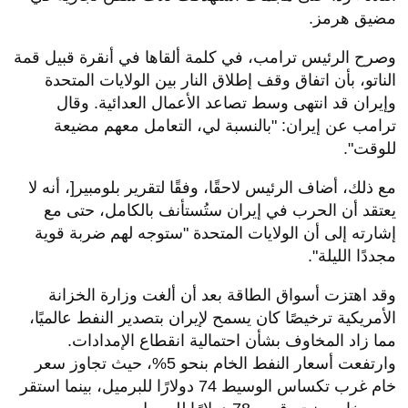
مضيق هرمز.
وصرح الرئيس ترامب، في كلمة ألقاها في أنقرة قبيل قمة
الناتو، بأن اتفاق وقف إطلاق النار بين الولايات المتحدة
وإيران قد انتهى وسط تصاعد الأعمال العدائية. وقال
ترامب عن إيران: "بالنسبة لي، التعامل معهم مضيعة
للوقت".
مع ذلك، أضاف الرئيس لاحقًا، وفقًا لتقرير بلومبير[، أنه لا
يعتقد أن الحرب في إيران ستُستأنف بالكامل، حتى مع
إشارته إلى أن الولايات المتحدة "ستوجه لهم ضربة قوية
مجددًا الليلة".
وقد اهتزت أسواق الطاقة بعد أن ألغت وزارة الخزانة
الأمريكية ترخيصًا كان يسمح لإيران بتصدير النفط عالميًا،
مما زاد المخاوف بشأن احتمالية انقطاع الإمدادات.
وارتفعت أسعار النفط الخام بنحو 5%، حيث تجاوز سعر
خام غرب تكساس الوسيط 74 دولارًا للبرميل، بينما استقر