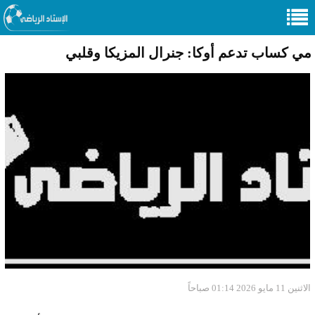
مي كساب تدعم أوكا: جنرال المزيكا وقلبي
الاثنين 11 مايو 2026 01:14 صباحاً