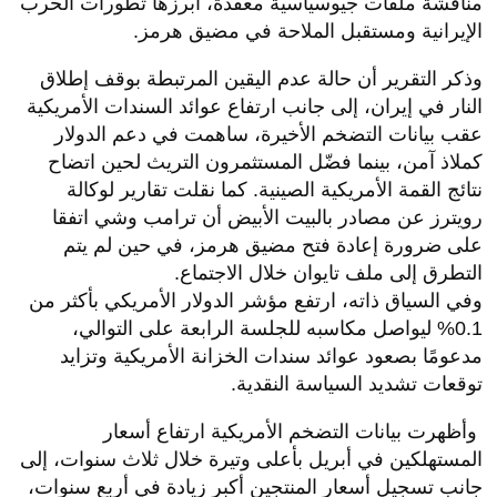
مناقشة ملفات جيوسياسية معقدة، أبرزها تطورات الحرب
الإيرانية ومستقبل الملاحة في مضيق هرمز.
وذكر التقرير أن حالة عدم اليقين المرتبطة بوقف إطلاق
النار في إيران، إلى جانب ارتفاع عوائد السندات الأمريكية
عقب بيانات التضخم الأخيرة، ساهمت في دعم الدولار
كملاذ آمن، بينما فضّل المستثمرون التريث لحين اتضاح
نتائج القمة الأمريكية الصينية. كما نقلت تقارير لوكالة
رويترز عن مصادر بالبيت الأبيض أن ترامب وشي اتفقا
على ضرورة إعادة فتح مضيق هرمز، في حين لم يتم
التطرق إلى ملف تايوان خلال الاجتماع.
وفي السياق ذاته، ارتفع مؤشر الدولار الأمريكي بأكثر من
0.1% ليواصل مكاسبه للجلسة الرابعة على التوالي،
مدعومًا بصعود عوائد سندات الخزانة الأمريكية وتزايد
توقعات تشديد السياسة النقدية.
وأظهرت بيانات التضخم الأمريكية ارتفاع أسعار
المستهلكين في أبريل بأعلى وتيرة خلال ثلاث سنوات، إلى
جانب تسجيل أسعار المنتجين أكبر زيادة في أربع سنوات،