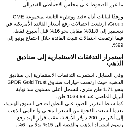
ما عزز الضغوط على مجلس الاحتياطي الفيدرالي.
ووفقًا لبيانات أداة «فيد ووتش» التابعة لمجموعة CME
Group، ارتفعت احتمالات رفع أسعار الفائدة الأمريكية في
ديسمبر إلى 31.8% مقابل نحو 16% قبل أسبوع فقط،
فيما ارتفعت احتمالات تثبيت الفائدة خلال اجتماع يونيو إلى
99%.
استمرار التدفقات الاستثمارية إلى صناديق
الذهب
وفي المقابل، استمرت التدفقات الاستثمارية إلى صناديق
الذهب، حيث ارتفعت حيازات صندوق SPDR Gold Trust
بنحو 1.71 طن متري، لتسجل أعلى مستوى منذ نهاية
أبريل الماضي عند 1039.99 طن.
كما سلط التقرير الضوء على التطورات في السوق الهندية،
بعدما اتسعت الفجوة بين السعر المحلي والعالمي للذهب
إلى أكثر من 200 دولار للأوقية، عقب قرار الهند رفع
رسوم استيراد الذهب والفضة إلى 15% بدلًا من 6%،