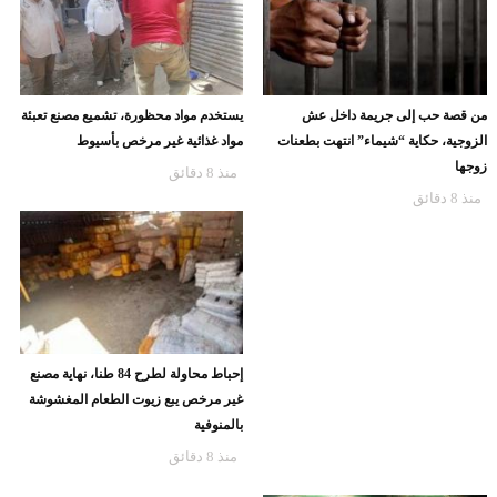
من قصة حب إلى جريمة داخل عش
يستخدم مواد محظورة، تشميع مصنع تعبئة
الزوجية، حكاية “شيماء” انتهت بطعنات
مواد غذائية غير مرخص بأسيوط
زوجها
منذ 8 دقائق
منذ 8 دقائق
إحباط محاولة لطرح 84 طنا، نهاية مصنع
غير مرخص يبع زيوت الطعام المغشوشة
بالمنوفية
منذ 8 دقائق