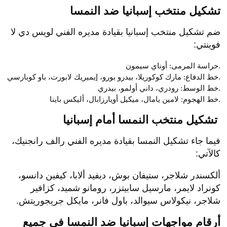
تشكيل منتخب إسبانيا ضد النمسا
ضم تشكيل منتخب إسبانيا بقيادة مديره الفني لويس دي لا
فوينتي:
حراسة المرمى: أوناي سيمون.
خط الدفاع: مارك كوكوريلا، بيدرو بورو، إيميريك لابورت، باو كوبارسي.
خط الوسط: رودري، داني أولمو، بيدري.
، ميكيل أويارزابال، أليكس باينا.
خط الهجوم:
لامين يامال
تشكيل منتخب النمسا أمام إسبانيا
فيما جاء تشكيل النمسا بقيادة مديره الفني رالف رانجنيك،
كالآتي:
ألكسندر شلاجر، ستيفان بوش، ديفيد ألابا، كيفين دانسو،
كونراد لايمر، مارسيل سابيتزر، رومانو شميد، كزافير
شلاجر، نيكولاس سيوالد، باول فانر، مايكل جريجوريتش.
أرقام مواجهات إسبانيا ضد النمسا في جميع