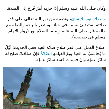
وكان صلى الله عليه وسلم إذا حزبه أمرٌ فَزِع إلى الصلاة.
و
الصلاة نور للإنسان
، ونصيبه من نور الله تعالى على قدر
صلاته يستضيئ بسببه في حياته ويشعر بالرحة والصلة مع
خالقه قال صلى الله عليه وسلم: الصلاة نور.(رواه الإمام
مسلم في صحيحه).
صلاحُ العمل على قدر صلاح صلاة العبد ففي الحديث: أوَّلُ
ما يُحاسَبُ به العبدُ يومَ القيامةِ
الصَّلاةُ
فإنْ صلَحَتْ صلَح له
سائرُ عمَلِه وإنْ فسَدَتْ فسَد سائرُ عمَلِه.