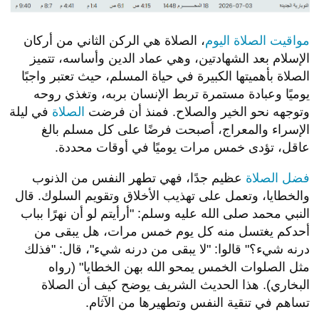
مواقيت الصلاة اليوم
، الصلاة هي الركن الثاني من أركان
الإسلام بعد الشهادتين، وهي عماد الدين وأساسه، تتميز
الصلاة بأهميتها الكبيرة في حياة المسلم، حيث تعتبر واجبًا
يوميًا وعبادة مستمرة تربط الإنسان بربه، وتغذي روحه
وتوجهه نحو الخير والصلاح. فمنذ أن فرضت
الصلاة
في ليلة
الإسراء والمعراج، أصبحت فرضًا على كل مسلم بالغ
عاقل، تؤدى خمس مرات يوميًا في أوقات محددة.
فضل الصلاة
عظيم جدًا، فهي تطهر النفس من الذنوب
والخطايا، وتعمل على تهذيب الأخلاق وتقويم السلوك. قال
النبي محمد صلى الله عليه وسلم: "أرأيتم لو أن نهرًا بباب
أحدكم يغتسل منه كل يوم خمس مرات، هل يبقى من
درنه شيء؟" قالوا: "لا يبقى من درنه شيء"، قال: "فذلك
مثل الصلوات الخمس يمحو الله بهن الخطايا" (رواه
البخاري). هذا الحديث الشريف يوضح كيف أن الصلاة
تساهم في تنقية النفس وتطهيرها من الآثام.