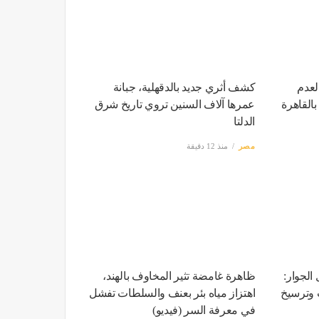
عدم
كشف أثري جديد بالدقهلية، جبانة
القاهرة
عمرها آلاف السنين تروي تاريخ شرق
الدلتا
مصر
منذ 12 دقيقة
الجوار:
ظاهرة غامضة تثير المخاوف بالهند،
 وترسيخ
اهتزاز مياه بئر بعنف والسلطات تفشل
في معرفة السر (فيديو)