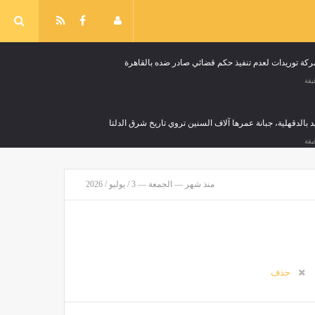
 توريدات لعدم تنفيذ حكم قضائي صادر ضده بالقاهرة
بالدقهلية، جبانة عمرها آلاف السنين تروي تاريخ شرق الدلتا
منذ شهر — الجمعة — 3 / يوليو / 2026
حذف