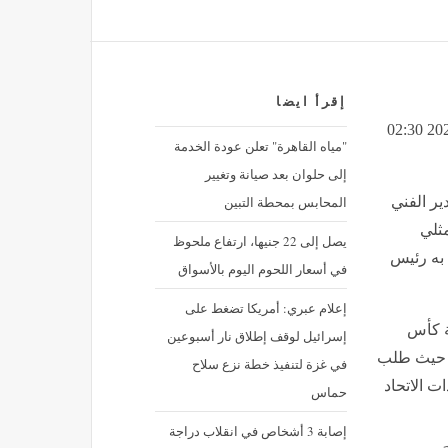
إقرأ ايضا
رسميًا.. ألمانيا تعلن رحيل ناجلسمان, اليوم الجمعة 3 يوليو 2026 02:30
"مياه القاهرة" تعلن عودة الخدمة
إلى حلوان بعد صيانة وتغيير
المحابس بمحطة التبين
ير الفني
مثلي
يصل إلى 22 جنيها، ارتفاع ملحوظ
 به رئيس
في أسعار اللحوم اليوم بالأسواق
إعلام عبري: أمريكا تضغط على
ة كأس
إسرائيل لوقف إطلاق نار أسبوعين
لدولار أمام الليرة السورية في مصرف دمشق المركزي بتعاملات اليوم السبت
سيك، حيث طلب
قة
في غزة لتنفيذ خطة نزع سلاح
ت الاتحاد
حماس
إصابة 3 أشخاص في انقلاب دراجة