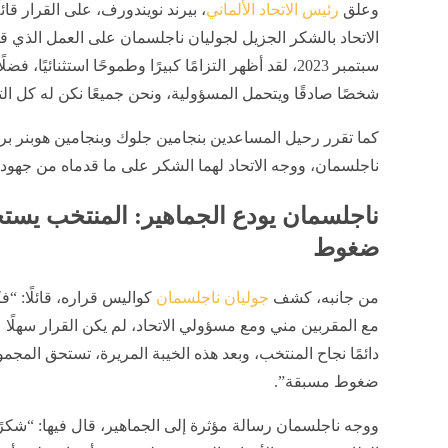
وعلق
رئيس الاتحاد الألماني
، بيرند نويندورف، على القرار قائلً
الاتحاد بالشكر الجزيل لجوليان ناجلسمان على العمل الذي ق
سبتمبر 2023، لقد أظهر التزامًا كبيرًا وطموحًا استثنائيًا، ف
شخصًا صادقًا ويتحمل المسؤولية، ونحن جميعًا نكن له كل الت
كما تقرر رحيل المساعدين بنجامين جلوك وبنجامين هوبنر بر
ناجلسمان، ووجه الاتحاد لهما الشكر على ما قدماه من جهود 
ناجلسمان يودع الجماهير: المنتخب يست
ضغوط
من جانبه، كشف
جوليان ناجلسمان
كواليس قراره، قائلًا: “ف
مع المقربين مني ومع مسؤولي الاتحاد، لم يكن القرار سهلًا
دائمًا نجاح المنتخب، وبعد هذه الخيبة المريرة، تستحق الم
ضغوط مسبقة”.
ووجه ناجلسمان رسالة مؤثرة إلى الجماهير، قال فيها: “شكرًا 