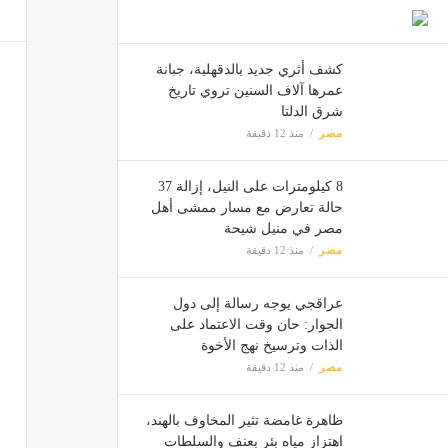
ظاهرة 
مصر
كشف أثري جديد بالدقهلية، جبانة
عمرها آلاف السنين تروي تاريخ
شرق الدلتا
متر الرمل يسجل 220 جن
مصر
منذ 12 دقيقة
مصر
8 كيلومترات على النيل، إزالة 37
حالة تعارض مع مسار ممشى أهل
مصر في منيل شيحة
صفحة عل
مصر
منذ 12 دقيقة
مصر
عراقجي يوجه رسالة إلى دول
الجوار: حان وقت الاعتماد على
73 ألف شهيد جراء العدوان الإسرائيلي على غزة منذ 7 أكتوبر 2023
الذات وترسيخ نهج الأخوة
مصر
مصر
منذ 12 دقيقة
ظاهرة غامضة تثير المخاوف بالهند،
اهتزاز مياه بئر بعنف والسلطات