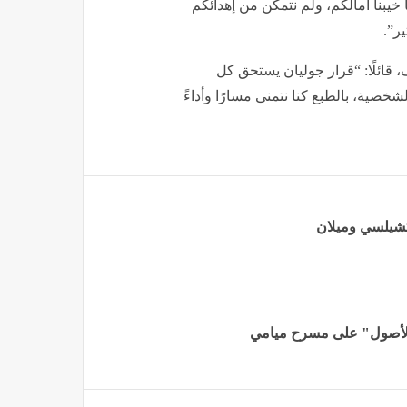
خيبنا آمالكم، ولم نتمكن من إهدائكم
ير”.
ف، قائلًا: “قرار جوليان يستحق كل
صية، بالطبع كنا نتمنى مسارًا وأداءً
 تشيلسي وميلان
الأصول" على مسرح ميامي