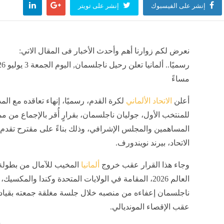
إنشر على الفيسبوك
إنشر على تويتر
غامضة تثير المخاوف بالهند، اهتزاز مياه بئر بعنف والسلطات تفشل في معرفة السر (فيديو)
منذ 23 دقيقة
نعرض لكم زوارنا أهم وأحدث الأخبار فى المقال الاتي:
يها، أسعار مواد البناء والتشطيب اليوم السبت
منذ 23 دقيقة
مساءً
أعلن
الاتحاد الألماني
لكرة القدم، رسميًا، إنهاء تعاقده مع المد
للمنتخب الأول، جوليان ناجلسمان، بقرارٍ أُقر بالإجماع من م
ى السوشيال ميديا تتحول إلى سوق للأسلحة البيضاء والأمن يضبط 87 قطعة سلاح وحشيش
المساهمين والمجلس الإشرافي، وذلك بناءً على مقترح تقدم
منذ 23 دقيقة
الاتحاد، بيرند نويندورف.
وجاء هذا القرار عقب خروج
ألمانيا
المخيب للآمال من بطول
سعر صرف ا
العالم 2026، المقامة في الولايات المتحدة وكندا والمك
منذ 23 دقيقة
مصر
منذ 23 دقي
ناجلسمان إعفاءه من منصبه خلال جلسة مغلقة جمعته بقيادا
عقب الإقصاء المونديالي.