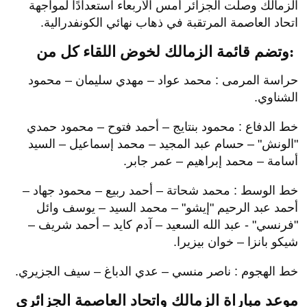
الزمالك وصلت الجزائر أمس الأربعاء استعدادًا لمواجهة
اتحاد العاصمة المرتقبة في ذهاب نهائي الكونفدرالية.
وتضم قائمة الزمالك لخوض اللقاء كل من:
حراسة المرمى : محمد عواد – مهدي سليمان – محمود
الشناوي.
خط الدفاع : محمود بنتايج – أحمد فتوح – محمود حمدي
"الونش" – حسام عبد المجيد – محمد إسماعيل – السيد
أسامة – محمد إبراهيم – عمر جابر.
خط الوسط : محمد شحاتة – أحمد ربيع – محمود جهاد –
أحمد عبد الرحيم "إيشو" – محمد السيد – يوسف وائل
"فرنسي" - عبد الله السعيد – آدم كايد – أحمد شريف –
شيكو بانزا – خوان بيزيرا.
خط الهجوم : ناصر منسي – عدي الدباغ – سيف الجزيري.
موعد مباراة الزمالك واتحاد العاصمة الجزائري