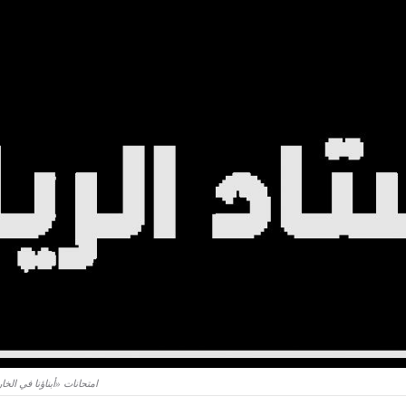
امتحانات «أبناؤنا في الخارج» 2026 أونلاين.. التعليم تعلن تفاصيل النظام الجديد ورابط ر