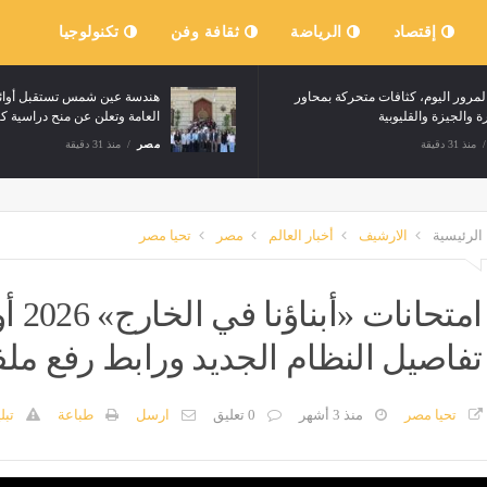
إقتصاد
الرياضة
ثقافة وفن
تكنولوجيا
حالة المرور اليوم، كثافات متحركة بمحاور
هند
القاهرة والجيزة والقليوبية
الع
مصر
منذ 31 دقيقة
مص
الرئيسية
الارشيف
أخبار العالم
مصر
تحيا مصر
امتحا
تفاصيل النظام الجديد ورابط رفع ملفات 
تحيا مصر
منذ 3 أشهر
0 تعليق
ارسل
طباعة
تبل