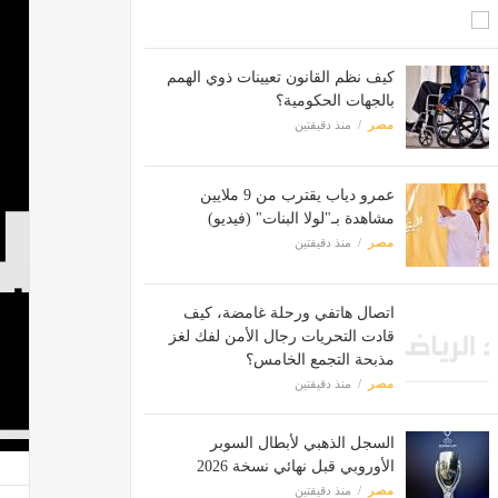
كيف نظم القانون تعيينات ذوي الهمم
بالجهات الحكومية؟
مصر
منذ دقيقتين
عمرو دياب يقترب من 9 ملايين
مشاهدة بـ"لولا البنات" (فيديو)
مصر
منذ دقيقتين
اتصال هاتفي ورحلة غامضة، كيف
قادت التحريات رجال الأمن لفك لغز
مذبحة التجمع الخامس؟
مصر
منذ دقيقتين
السجل الذهبي لأبطال السوبر
الأوروبي قبل نهائي نسخة 2026
مصر
منذ دقيقتين