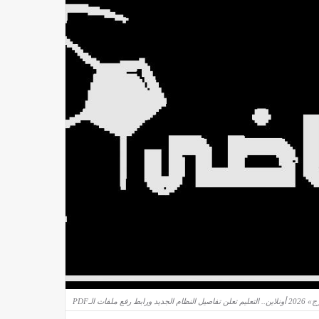
فع ملفات الـPDF