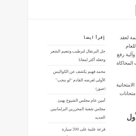
ظمة لعقد
إقرأ ايضا
للعام
جل البرتقال لترطيب وتنعيم الشعر
ية وآلية رفع
وجعله أكثر لمعانا
 المحاكاة
محمد فهيم يكشف عن الكواليس
الأولى لعرضه القادم “لو بنحب”
لامتحانية
(صور)
متحانات
أمين عام مجلس الشيوخ يهنئ
مجلس شعبة المحررين البرلمانيين
ول
الجديد
قرعة علنية على 200 سيارة