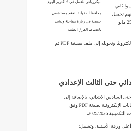
ميكروباص للعمل في 6 أكتوبر اليوم
والثاني
محافظ الدقهلية يتفقد مستشفى
نهم تحميل
جمصة في زيارة مفاجئة ويشيد
ملفات تقييم الأداء بداية من يوم السبت 16 مايو 2026 وحتى 25 مايو
بانضباط الفرق الطبية
ويقوم ولي الأمر بعد انتهاء الطالب من الإجابة بمسح الملف إلكترونيًا وتحويله إلى ملف بصيغة PDF ثم
ائي حتى الثالث الإعدادي
تى السادس الابتدائي، بالإضافة إلى
طلاب الصف الثالث الإعدادي، سيقومون بتحميل نسخ الامتحانات الإلكترونية بصيغة PDF وفق
ية 2025/2026.
على ورقة الأسئلة، وتشمل: