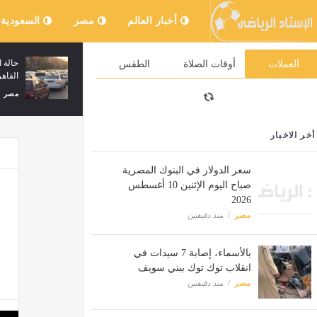
أخبار العالم
مصر
السعودية
وات الاحتلال تتوغل في
إيهاب فهمي يحتفي بنجاح "الملك لير" في
العملات
أوقات الصلاة
الطقس
قنيطرة
عودته إلى المسرح القومي
مصر
منذ 31 دقيقة
أخر الاخبار
سعر الدولار في البنوك المصرية
صباح اليوم الإثنين 10 أغسطس
2026
مصر
منذ دقيقتين
بالأسماء، إصابة 7 سيدات في
انقلاب توك توك ببني سويف
مصر
منذ دقيقتين