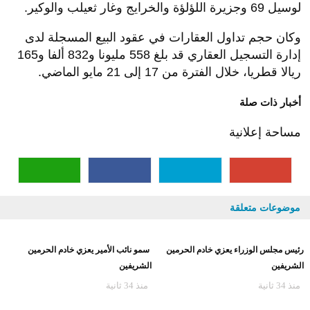
لوسيل 69 وجزيرة اللؤلؤة والخرايج وغار ثعيلب والوكير.
وكان حجم تداول العقارات في عقود البيع المسجلة لدى
إدارة التسجيل العقاري قد بلغ 558 مليونا و832 ألفا و165
ريالا قطريا، خلال الفترة من 17 إلى 21 مايو الماضي.
أخبار ذات صلة
مساحة إعلانية
موضوعات متعلقة
رئيس مجلس الوزراء يعزي خادم الحرمين
سمو نائب الأمير يعزي خادم الحرمين
الشريفين
الشريفين
منذ 34 ثانية
منذ 34 ثانية