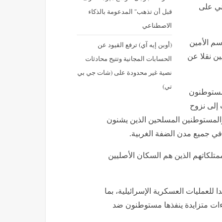
حو 40 ألف فلسطيني على
قبل أن تذهب" المدعومة بالذكاء
الاصطناعي
م الأمين
(أوبن إيه آي) ترفع القيود عن
ين نقلا عن
الحسابات المجانية وتتيح محادثات
نصية غير محدودة على (شات جي بي
تي)
 مستوطنون
 إلى نزوح
ش الاحتلال والمستوطنين المسلحين الذين يشنون
ي جميع مدن الضفة الغربية.
لكاتهم الذين هم السكان الأصليين
 للعمليات العسكرية الإسرائيلية، بما
داءات متزايدة ينفذها مستوطنون ضد