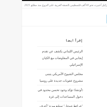
ني بالضفة الغربية على النزوح منذ مطلع 2025
إقرأ ايضا
الرئيس اللبناني يكشف عن تقدم
إيجابي في المفاوضات مع الكيان
الإسرائيلي
مجلس الشيوخ الأمريكي يتبنى
مشروع عقوبات جديدة على روسيا
(أوتشا) تؤكد وجود تحسن محدود في
دخول المساعدات إلى غزة
"خرائط جوجل" توسّع ميزة "أعرف