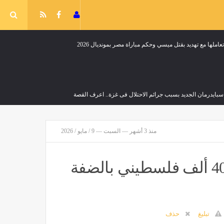
ملها مع تهديد بقتل ميسي وحكم مباراة مصر بمونديال 2026
ايدرمان الجديد بسبب جرائم الاحتلال فى غزة.. اعرف القصة
منذ 3 أشهر — السبت — 9 / مايو / 2026
رات العسكرية العراقية تضبط 19 مطلوبًا للقضاء في 6 محافظات
 العالم
منذ 30 دقيقة
الأمم المتحدة: إسرائيل أجبرت نحو 40 ألف فلسطيني بالضفة
تبليغ
حذف