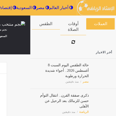
أخبار العالم
مصر
السعودية
العملات
أوقات الصلاة
الطقس
نجم م
السعود
أخر الاخبار
حالة الطقس اليوم السبت 8
أغسطس 2026.. أجواء شديدة
الحرارة ورطوبة
انتقال
مصر
منذ دقيقتين
الرياض
ذكرى صفقة القرن.. انتقال التوأم
حسن للزمالك بعد الرحيل عن
وفاة خور
الأهلى
أخبار ا
الرياضة
منذ دقيقتين