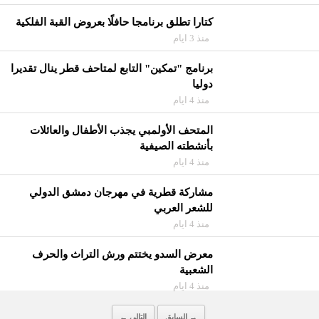
كتارا تطلق برنامجا حافلًا بعروض القبة الفلكية
منذ 3 ايام
برنامج "تمكين" التابع لمتاحف قطر ينال تقديرا
دوليا
منذ 4 ايام
المتحف الأولمبي يجذب الأطفال والعائلات
بأنشطته الصيفية
منذ 4 ايام
مشاركة قطرية في مهرجان دمشق الدولي
للشعر العربي
منذ 4 ايام
معرض السدو يختتم ورش التراث والحرف
الشعبية
منذ 4 ايام
→ السابق
التالى ←