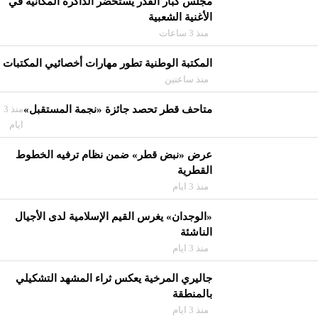
مجلس كبار القدر يستحضر الذاكرة المكانية في
الأغنية الشعبية
منذ 3 ساعات
المكتبة الوطنية تطور مهارات أخصائيي المكتبات
منذ ساعتين
متاحف قطر تحصد جائزة «نجمة المستقبل»
منذ 3
ايام
عرض «نبض قطر» ضمن نظام ترفيه الخطوط
القطرية
منذ 3 ايام
«الوجدان» يغرس القيم الإسلامية لدى الأجيال
الناشئة
منذ 3 ايام
جاليري المرخية يعكس ثراء المشهد التشكيلي
بالمنطقة
منذ 3 ايام