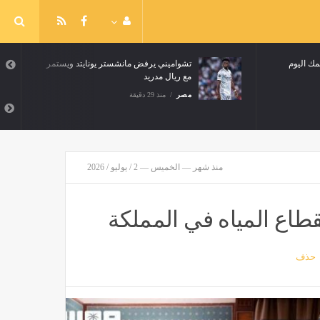
عار السمك اليوم
تشواميني يرفض مانشستر يونايتد ويستمر
مع ريال مدريد
مصر
منذ 29 دقيقة
منذ شهر — الخميس — 2 / يوليو / 2026
قطاع المياه في المملكة
حذف