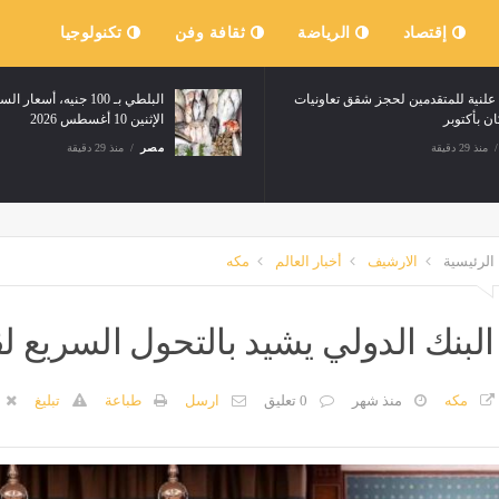
إقتصاد
الرياضة
ثقافة وفن
تكنولوجيا
 علنية للمتقدمين لحجز شقق تعاونيات
البلطي بـ 100 جنيه، أس
كان بأكتوبر
الإثنين 10 أغسطس 2026
منذ 29 دقيقة
مصر
منذ 29 دقيقة
الرئيسية
الارشيف
أخبار العالم
مكه
البنك الدولي يشيد بالتحول السريع ل
مكه
منذ شهر
0 تعليق
ارسل
طباعة
تبليغ