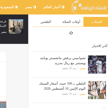
أخبار العالم
مصر
السعودية
مالديني يكشف: جوارديولا كاد يدرب إيطاليا..
قرعة
العملات
أوقات الصلاة
الطقس
والمال لم يكن السبب
الإس
أخبار العالم
منذ 30 دقيقة
مصر
أخر الاخبار
تشواميني يرفض مانشستر يونايتد
ويستمر مع ريال مدريد
مصر
منذ 29 دقيقة
البلطي بـ 100 جنيه، أسعار السمك
اليوم الإثنين 10 أغسطس 2026
مصر
منذ 29 دقيقة