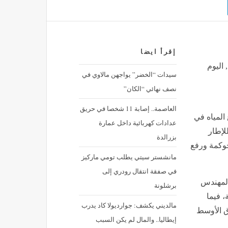
إقرأ ايضا
 اليوم
سيدات “الخضر” يواجهن مالاوي في
نصف نهائي “الكان”
العاصمة.. إصابة 11 شخصا في حريق
المياه في
عدادات كهربائية داخل عمارة
لإطار
بزرالدة
حوكمة ورفع
مانشستر سيتي يطلب تومي ماركيز
في صفقة انتقال رودري إلى
المهندس
برشلونة
، فيما
مالديني يكشف: جوارديولا كاد يدرب
ق الأوسط
إيطاليا.. والمال لم يكن السبب