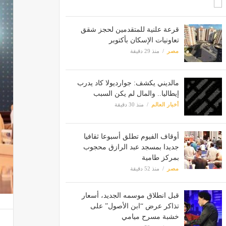
قرعة علنية للمتقدمين لحجز شقق
تعاونيات الإسكان بأكتوبر
مصر
منذ 29 دقيقة
مالديني يكشف: جوارديولا كاد يدرب
إيطاليا.. والمال لم يكن السبب
أخبار العالم
منذ 30 دقيقة
أوقاف الفيوم تطلق أسبوعا ثقافيا
جديدا بمسجد عبد الرازق محجوب
بمركز طامية
مصر
منذ 52 دقيقة
قبل انطلاق موسمه الجديد، أسعار
تذاكر عرض “ابن الأصول” على
خشبة مسرح ميامي