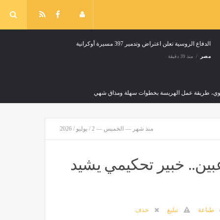
الدفاع الروسية تعلن اعتراض وتدمير 397 مسيرة أوكرانية
مصر
منذ 39 دقيقة
نبوي، طريقة عمل الهريسة بخطوات سهلة ومذاق شهي
منذ شهر — الخميس — 2 / يوليو / 2026
يراميدز يلتقي ريزا سبور وديا اليوم بختام معسكر تركيا
صر
منذ 39 دقيقة
ت المتحدة تتأهل بثنائية و10 لاعبين.. خبير تحكيمي يشيد
طباعة
تبليغ
حذف