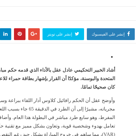
الخدمة المدنية يحسم ضوابط عمل الموظف أثناء الإجازة، غرامات وعقوبات في هذه الحالة
منذ 39 دقيقة
إنشر على الفيسبوك
إنشر على تويتر
الدفاع الوطني في اليمن يتخذ قرارات للرد على هجمات الحوثيين
سعر ج
منذ ساعة واحدة
مصر
أشاد الخبير التحكيمي عادل عقل بالأداء الذي قدمه حكم مبارا
المتحدة والبوسنة، مؤكدًا أن القرار بإشهار بطاقة حمراء لل
كان صحيحًا تمامًا.
وأوضح عقل أن الحكم رافائيل كلاوس أدار اللقاء ببراعة و
مجرياته، مشيرًا إلى أن الطرد في الدقيق
المفرط، وهو سابع طرد مباشر في البطولة هذا العام. وأضا
تعامل بهدوء وشخصية قوية، وتعاون بشكل مميز مع تقنية حك
(VAR)، مما ساهم في خروج المباراة بشكل جيد رغم النقص