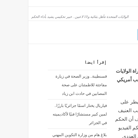
الولايات المتحدة تتأهل بثنائية و10 لاعبين.. خبير تحكيمي يشيد بأداء الحكم
رام الذهب صباح اليوم السبت، عيار 21 يصل لهذا المستوى
منذ ساعة واحدة
إقرأ ايضا
ة الولايات
قسنطينة.. وزير الصحة في زيارة
اعب أمريكي
مفاجئة للاطمئنان على صحة
المصابين في حادث ابن زياد
سيطر على
فياريال يختار اسمًا جزائريًا بارزًا..
ة 65 جاء بسبب اللعب العنيف
لمين كبير مستشارًا فنيًا لأكاديميته
ف أن الحكم
في الجزائر
م الفيديو
بلاغ هام من وزارة التكوين المهني
 العددي