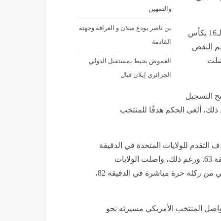
والتمهين
بن ناصر يودع ميلان و الغرافة وجهته
على صعيد المباراة، حسم المنتخب الأمريكي تأهله إلى دور الـ16 بكأس
القادمة
على البوسنة والهرسك بنتيجة 2-0. ورغم النقص
الغموض يحيط بمستقبل الدولي
شلت
الجزائري إيلان قبال
تح التسجيل
. بعد ذلك، ألغى الحكم هدفًا للمنتخب
 التقدم للولايات المتحدة في الدقيقة
45. وفي الشوط الثاني، أكمل الحكم طرد بالوجون في الدقيقة 63. ورغم ذلك، واصلت الولايات
المتحدة ضغطها، وتمكن مالك تيلمان من تسجيل الهدف الثاني من ركلة حرة مباشرة في الدقيقة 82،
يواصل المنتخب الأمريكي مسيرته نحو