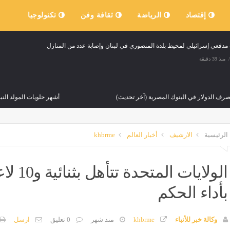
إقتصاد
الرياضة
ثقافة وفن
تكنولوجيا
دفعي إسرائيلي لمحيط بلدة المنصوري في لبنان وإصابة عدد من المنازل
منذ 39 دقيقة
رف الدولار في البنوك المصرية (آخر تحديث)
أشهر حلويات المولد ال
منذ 39 دقيقة
مصر
منذ 39 دقيقة
الرئيسية
الارشيف
أخبار العالم
khbrme
ل جثة شاب مجهول الهوية من أسفل كوبري القطار بطلخا في الدقهلية
ب
منذ 39 دقيقة
م
الولايا
بأداء الحكم
بلدك"، طلاب جامعة القاهرة في جولة بين كنوز القاهرة التاريخية
منذ 39 دقيقة
وكالة خبر للأنباء
khbrme
منذ شهر
0 تعليق
ارسل