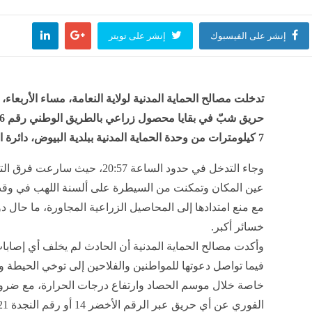
إنشر على الفيسبوك
إنشر على تويتر
ت جديدة من الشهر العقاري بشأن توثيق المحررات الخاصة بالقُصّر
10 خطوات تساعدك على استعادة شغفك وحماسك
منذ 12 دقيقة
مصر
تدخلت مصالح الحماية المدنية لولاية النعامة، مساء الأربعاء، 
ن يحتفل بعيد ميلاده الـ89، رحلة فنية صنعت أهم نجوم هوليوود
منذ 12 دقيقة
7 كيلومترات من وحدة الحماية المدنية ببلدية البيوض، دائرة المشرية.
وجاء التدخل في حدود الساعة 20:57، حيث سارع
ف زوجي إلى حبل المشنقة، ليلة دموية انتهت بإعدام عامل قتل زوجته وأسقط حملها بالمنيا
عين المكان وتمكنت من السيطرة على ألسنة اللهب في وق
منذ 12 دقيقة
مع منع امتدادها إلى المحاصيل الزراعية المجاورة، ما حال 
خسائر أكبر.
ية
وأكدت مصالح الحماية المدنية أن الحادث لم يخلف أي إصابا
منذ 12 دقيقة
فيما تواصل دعوتها للمواطنين والفلاحين إلى توخي الحيطة و
خاصة خلال موسم الحصاد وارتفاع درجات الحرارة، مع ضرورة
الفوري عن أي حريق عبر الرقم الأخضر 14 أو رقم النجدة 1021.