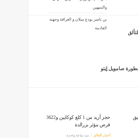
والتمهين
بن ناصر يودع ميلان و الغرافة وجهته
القادمة
تألق
سطورة صامويل إيتو