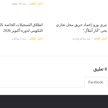
الدولي الأوغندي أوتشاكي جديد
حقائق جديدة.. هذه نتائج التحق
“السياسي”
الإبتدائي لحادث إنقلاب حافلة
بومرداس
أخبار العالم
منذ 56 دقيقة
أخبار العالم
منذ 56 دقيقة
تيزي وزو: إخماد حريق محل تجاري
انطلاق التسجيلات الخاصة با
بحي “أنار أملاّل”
التكويني لدورة أكتوبر 2026
أخبار العالم
منذ ساعة واحدة
أخبار العالم
منذ 3 ساعات