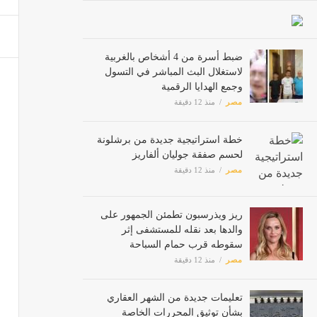
تعليما
ضبط أسرة من 4 أشخاص بالغربية
مصر
لاستغلال البث المباشر في التسول
وجمع الهدايا الرقمية
مصر
منذ 12 دقيقة
داستن هوفما
مصر
خطة استراتيجية جديدة من
برشلونة لحسم صفقة جوليان
ألفاريز
مصر
منذ 12 دقيقة
من خلا
مصر
ريز ويذرسبون تطمئن الجمهور على
والدها بعد نقله للمستشفى إثر
ضبط 7 أطنان مصنعات لحوم فاسدة داخل مصنع بمدينة العبور بالقليوب
سقوطه قرب حمام السباحة
مصر
مصر
منذ 12 دقيقة
تعليمات جديدة من الشهر العقاري
بشأن توثيق المحررات الخاصة