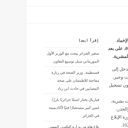
منذ 12 دقيقة
لإخماد
إقرأ ايضا
حريق شبّ في بقايا محصول زراعي بالطريق الوطني رقم 06، على بعد
سفير الجزائر يبحث مع الوزير الأول
الموريتاني سبل توسيع التعاون
ت فرق التدخل إلى
قسنطينة.. وزير الصحة في زيارة
ت وجيز،
مفاجئة للاطمئنان على صحة
دون تسجيل
المصابين في حادث ابن زياد
فياريال يختار اسمًا جزائريًا بارزًا..
ت بشرية،
لمين كبير مستشارًا فنيًا لأكاديميته
الحذر،
في الجزائر
 الإبلاغ
بلاغ هام من وزارة التكوين المهني