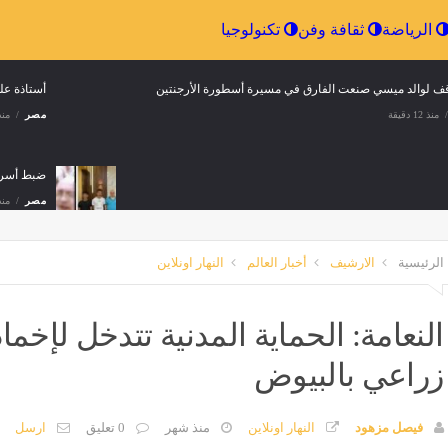
إقتصاد
الرياضة
ثقافة وفن
تكنولوجيا
أستاذة عل
منذ 12 دقيقة
مصر
منذ 12 د
استغلال البث المباشر في التسول وجمع الهدايا الرقمية
منذ 12 دقيقة
الرئيسية
الارشيف
أخبار العالم
النهار اونلاين
ستراتيجية جديدة من برشلونة لحسم صفقة جوليان ألفاريز
النعامة: الحماية المدنية تتدخل لإخم
منذ 12 دقيقة
زراعي بالبيوض
يذرسبون تطمئن الجمهور على والدها بعد نقله للمستشفى إثر سقوطه قرب حمام السباحة
منذ 12 دقيقة
فيصل مزهود
النهار اونلاين
منذ شهر
0 تعليق
ارسل