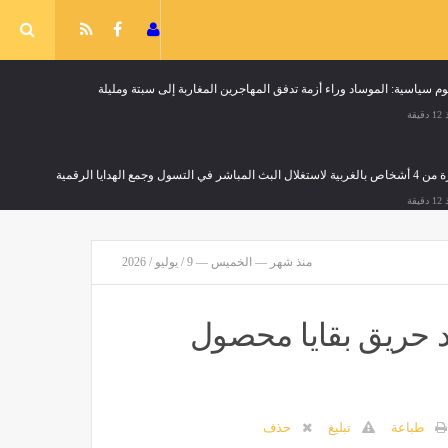
وم سياسية: الموساد وراء أزمة تدفق المهاجرين المغاربة إلى سبتة ومليلة
قيقة
منذ شهر — الخميس — 9 / يوليو / 2026
اد حريق بقايا محصول
طباعة
تبليغ
حذف