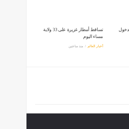
يق
حجز أزيد من 1 كلغ كوكايين و3622
قرص مؤثر بزرالدة
أخبار العالم
منذ ساعة واحدة
لدخول
تساقط أمطار غزيرة على 33 ولاية
مساء اليوم
أخبار العالم
منذ ساعتين