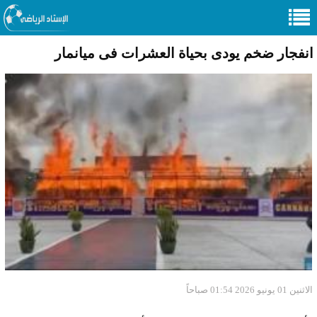
انفجار ضخم يودى بحياة العشرات فى ميانمار
الاثنين 01 يونيو 2026 01:54 صباحاً