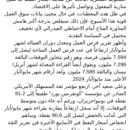
سارية المفعول وتواصل تأثيرها على الاقتصاد.
في ظل هذه المعطيات، في حال مجيئ بيانات سوق العمل
قوية هذا الأسبوع، فإن ذلك سيقلص بدرجة أكبر هامش
المناورة المتاح أمام الاحتياطي الفيدرالي لأي تخفيف
محتمل في السياسة النقدية.
وأظهر تقرير فرص العمل ومعدل دوران العمالة لشهر
مايو/أيار ارتفاعاً في عدد فرص العمل المتاحة ليصل إلى
7.594 مليون فرصة، وهو رقم يتجاوز التوقعات البالغة
7.296 مليون، ويفوق أيضاً القراءة المعدلة لشهر أبريل/
نيسان والبالغة 7.585 مليون. وتُعد أرقام شهر مايو/أيار
الأعلى منذ مايو/أيار 2024.
وعلى صعيد آخر، ارتفع مؤشر ثقة المستهلك الأمريكي
الصادر عن مؤسسة "كونفرنس بورد" طفيفاً إلى 91.2
نقطة في يونيو/حزيران، ورغم أنه جاء دون متوسط ​​
التوقعات، إلا أنه سجل ارتفاعاً مقارنة بقراءة شهر مايو/أيار
التي عُدلت بالخفض لتصل إلى 90.6 نقطة. وساهم
انخفاض أسعار النفط في الأسابيع الأخيرة في تعزيز الثقة
وتخفيف مخاوف المستهلكين بشأن التضخم.