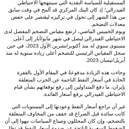
المستقبلية للسياسة النقدية التي سينتهجها الاحتياطي
الفيدرالي؛ إذ كان البنك المركزي قد ألمح في وقت سابق
من هذا الشهر إلى تحول في تركيزه ليقتصر على خفض
معدلات التضخم.
ويوم الخميس الماضي، ارتفع مقياس التضخم المفضل لدى
الاحتياطي الفيدرالي ليصل في شهر مايو/أيار إلى أعلى
مستوى سنوي له منذ أكتوبر/تشرين الأول 2023، في حين
سجل المقياس الرئيسي للتضخم أعلى زيادة سنوية له منذ
أبريل/نيسان 2023.
وجاءت هذه الزيادة مدفوعةً في المقام الأول بالقفزة
الحادة في أسعار النفط الناجمة عن الحرب المتعلقة
بإيران، ما دفع المتداولين إلى رفع توقعاتهم بشأن قيام
الاحتياطي الفيدرالي برفع أسعار الفائدة.
غير أن تراجع أسعار النفط وعودتها إلى المستويات التي
كانت سائدة قبل الصراع قد خفف من المخاوف المتعلقة
بالتضخم، وإن كان المحللون وصناع السياسات نبهوا إلى أن
الضغوط السعرية الناتجة عن صدمة أسعار النفط قد تظل