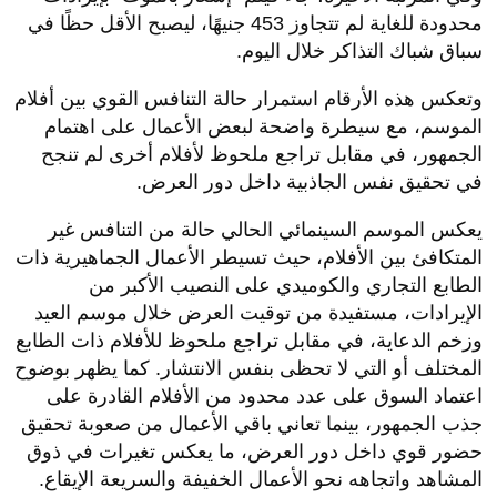
محدودة للغاية لم تتجاوز 453 جنيهًا، ليصبح الأقل حظًا في
سباق شباك التذاكر خلال اليوم.
وتعكس هذه الأرقام استمرار حالة التنافس القوي بين أفلام
الموسم، مع سيطرة واضحة لبعض الأعمال على اهتمام
الجمهور، في مقابل تراجع ملحوظ لأفلام أخرى لم تنجح
في تحقيق نفس الجاذبية داخل دور العرض.
يعكس الموسم السينمائي الحالي حالة من التنافس غير
المتكافئ بين الأفلام، حيث تسيطر الأعمال الجماهيرية ذات
الطابع التجاري والكوميدي على النصيب الأكبر من
الإيرادات، مستفيدة من توقيت العرض خلال موسم العيد
وزخم الدعاية، في مقابل تراجع ملحوظ للأفلام ذات الطابع
المختلف أو التي لا تحظى بنفس الانتشار. كما يظهر بوضوح
اعتماد السوق على عدد محدود من الأفلام القادرة على
جذب الجمهور، بينما تعاني باقي الأعمال من صعوبة تحقيق
حضور قوي داخل دور العرض، ما يعكس تغيرات في ذوق
المشاهد واتجاهه نحو الأعمال الخفيفة والسريعة الإيقاع.