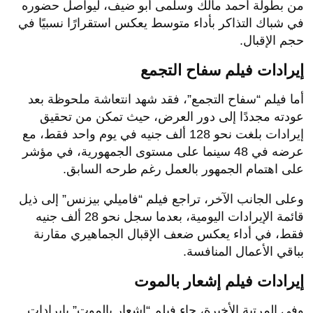
من بطولة أحمد مالك وسلمى أبو ضيف، ليواصل حضوره
في شباك التذاكر بأداء متوسط يعكس استقرارًا نسبيًا في
حجم الإقبال.
إيرادات فيلم سفاح التجمع
أما فيلم “سفاح التجمع”، فقد شهد انتعاشة ملحوظة بعد
عودته مجددًا إلى دور العرض، حيث تمكن من تحقيق
إيرادات بلغت نحو 128 ألف جنيه في يوم واحد فقط، مع
عرضه في 48 سينما على مستوى الجمهورية، في مؤشر
على اهتمام الجمهور بالعمل رغم طرحه السابق.
وعلى الجانب الآخر، تراجع فيلم “فاميلي بيزنس” إلى ذيل
قائمة الإيرادات اليومية، بعدما سجل نحو 28 ألف جنيه
فقط، في أداء يعكس ضعف الإقبال الجماهيري مقارنة
بباقي الأعمال المنافسة.
إيرادات فيلم إشعار بالموت
وفي المرتبة الأخيرة، جاء فيلم “إشعار بالموت” بإيرادات