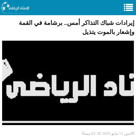
إيرادات شباك التذاكر أمس.. برشامة في القمة
وإشعار بالموت يتذيل
الاثنين 11 مايو 2026 02:38 مساءً