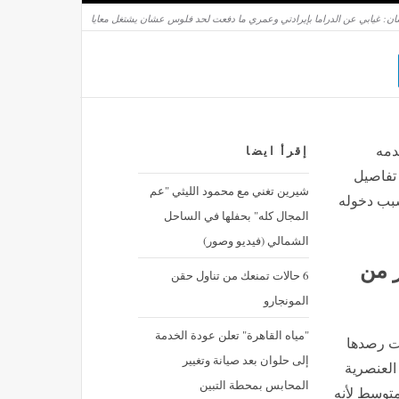
ن: غيابي عن الدراما بإيرادتي وعمري ما دفعت لحد فلوس عشان يشتغل معايا
دمه
إقرأ ايضا
ن خلاله تفاصيل
شيرين تغني مع محمود الليثي "عم
سبب دخوله
المجال كله" بحفلها في الساحل
الشمالي (فيديو وصور)
 من
6 حالات تمنعك من تناول حقن
المونجارو
"مياه القاهرة" تعلن عودة الخدمة
ت رصدها
إلى حلوان بعد صيانة وتغيير
العنصرية
المحابس بمحطة التبين
متوسط لأنه