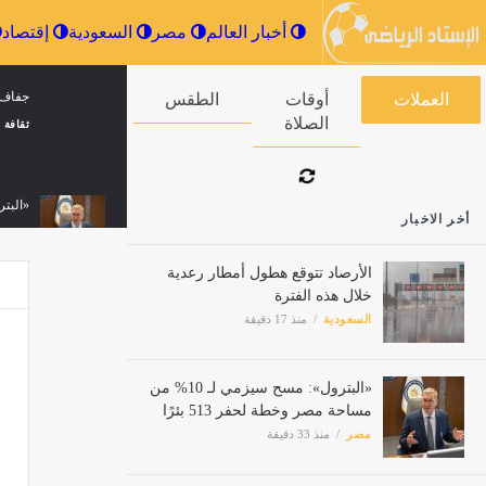
أخبار العالم
مصر
السعودية
جفاف 
العملات
أوقات الصلاة
الطقس
ثقافة 
«البترول»: مس
أخر الاخبار
مصر
الأرصاد تتوقع هطول أمطار رعدية
خلال هذه الفترة
السعودية
منذ 17 دقيقة
ريال م
مصر
«البترول»: مسح سيزمي لـ 10% من
مساحة مصر وخطة لحفر 513 بئرًا
مصر
منذ 33 دقيقة