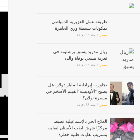
طريقة عمل العزيزية الدمياطي
وزير 
بمكونات بسيطة وزي الجاهزة
مصر
مصر
منذ 33 دقيقة
حملة "100 يوم صحة" بالدقهلية تقدم 485 ألف خدمة مجانية خ
ريال مدريد يسبق برشلونة في
مصر
تعزية ميسي بوفاة والده
مصر
منذ 33 دقيقة
تجاوزت إيراداته المليار دولار، هل
يصبح "الأوديسة"الفيلم الأضخم في
مسيرة نولان؟
مصر
منذ 33 دقيقة
العلاج الحر بالإسماعيلية تضبط
مركزًا شهيرًا لطب الأسنان لقيامه
بتسريب نفايات طبية خطرة