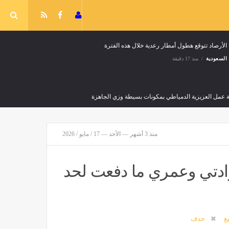
الأرصاد تتوقع هطول أمطار رعدية خلال هذه الفترة
السعودية
منذ 17 دقيقة
 عمل العزيزية الدمياطي بمكونات بسيطة وزي الجاهزة
منذ 33 دقيقة
منذ 3 أشهر — الأحد — 17 / مايو / 2026
ه المليار دولار، هل يصبح "الأوديسة"الفيلم الأضخم في مسيرة نولان؟
رادتي وعمري ما دفعت لحد
لإسماعيلية تضبط مركزًا شهيرًا لطب الأسنان لقيامه بتسريب نفايات طبية خطرة
يغ
حذف