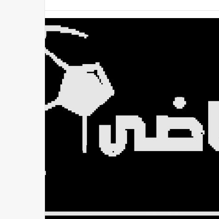
 أسرار ألوان الفواكه والخضروات لبشرتك
منذ 33 دقيقة