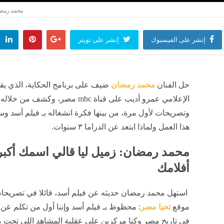
محمد رمضا
إنشر على الفيسبوك
إنشر على تويتر
حل الفنان
محمد رمضان
ضيف على برنامج الحكاية، الذي يق
الإعلامي عمرو أديب على قناة mbc مصر، وكشف م
وتصريحات لأول مرة، من بينها فكرة انشغاله بـ فيلم أسد و
هذا العمل ولماذا ابتعد عن الدراما ٣ سنوات.
محمد رمضان: زميل ليا قالي اسمك أكبر
أفلامك
استهل محمد رمضان حديثه عن فيلم أسد، قائلا في تصريحا
موقع
تحيا مصر
: محظوظ بـ فيلم أسد وإننا أول من تكلم عن 
في تاريخ مصر وكنا مركزين على عقلية المشاهد اللي تحت 