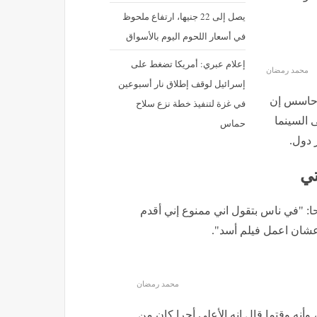
يصل إلى 22 جنيها، ارتفاع ملحوظ
في أسعار اللحوم اليوم بالأسواق
إعلام عبري: أمريكا تضغط على
محمد رمضان
إسرائيل لوقف إطلاق نار أسبوعين
 حاسس إن
في غزة لتنفيذ خطة نزع سلاح
 السينما
حماس
 دول.
تي
ا: "في ناس بتقول اني ممنوع إني أقدم
 عشان اعمل فيلم أسد".
محمد رمضان
أنه وقتما قال إنه الأعلى أجرا كان من