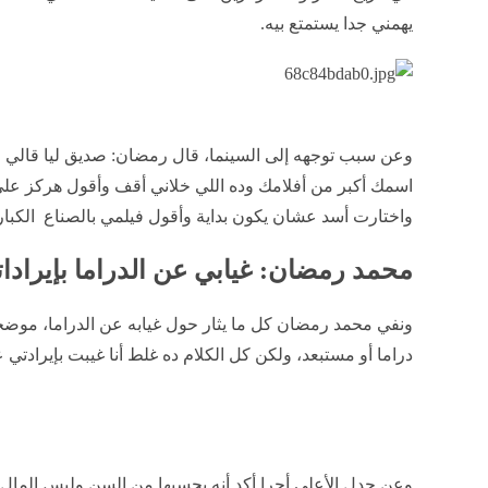
يهمني جدا يستمتع بيه.
وعن سبب توجهه إلى السينما، قال رمضان: صديق ليا قالي
اسمك أكبر من أفلامك وده اللي خلاني أقف وأقول هركز على
واختارت أسد عشان يكون بداية وأقول فيلمي بالصناع الكبار
محمد رمضان: غيابي عن الدراما بإيرادا
ونفي محمد رمضان كل ما يثار حول غيابه عن الدراما، موضح
دراما أو مستبعد، ولكن كل الكلام ده غلط أنا غيبت بإيرادتي
وعن جدل الأعلى أجرا أكد أنه يحسبها من السن وليس المال، و