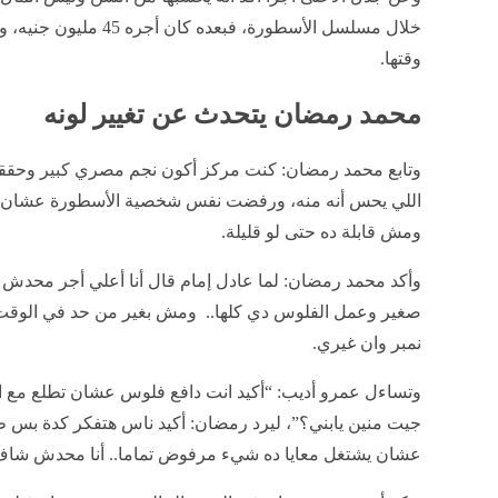
وقتها.
محمد رمضان يتحدث عن تغيير لونه
وتابع محمد رمضان: كنت مركز أكون نجم مصري كبير وحققته
اللي يحس أنه منه، ورفضت نفس شخصية الأسطورة عشان
ومش قابلة ده حتى لو قليلة.
وأكد محمد رمضان: لما عادل إمام قال أنا أعلي أجر محدش ك
صغير وعمل الفلوس دي كلها.. ومش بغير من حد في الوقت الح
نمبر وان غيري.
وتساءل عمرو أديب: “أكيد انت دافع فلوس عشان تطلع مع الن
جيت منين يابني؟”، ليرد رمضان: أكيد ناس هتفكر كدة بس
عشان يشتغل معايا ده شيء مرفوض تماما.. أنا محدش شاف أ