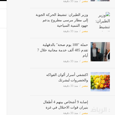
مصر
منذ 33 دقيقة
وزير الطيران: تنشيط الحركة الجوية
إلى مطار مرسى مطروح يدعم
جهود التنمية السياحية
مصر
منذ 33 دقيقة
حملة "100 يوم صحة" بالدقهلية
تقدم 485 ألف خدمة مجانية خلال 7
أيام
مصر
منذ 33 دقيقة
اكتشفي أسرار ألوان الفواكه
والخضروات لبشرتك
مصر
منذ 33 دقيقة
إصابة 9 أشخاص بينهم 4 أطفال
بنيران قوات الاحتلال في غزة
مصر
منذ 33 دقيقة