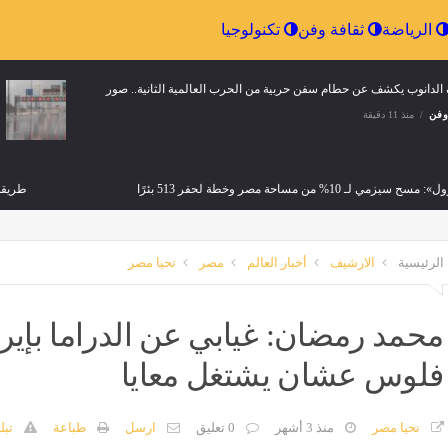
إقتصاد
الرياضة
ثقافة وفن
تكنولوجيا
الدانوب يكشف عن حطام سفن حربية من الحرب العالمية الثانية.. صور
وفن
منذ 11 دقيقة
ح سيزمي لـ 10% من مساحة مصر وخطة لحفر 513 بئرًا
طريقة
منذ 33 دقيقة
مصر
الرئيسية
الارشيف
أخبار العالم
مصر
تحيا مصر
تجاوزت إيرادات
دريد يسبق برشلونة في تعزية ميسي بوفاة والده
مصر
منذ 33 دقيقة
محمد رمضان: غيابي عن الدراما بإي
منذ 33 دقيقة
فلوس عشان يشتغل معايا
العلاج الحر با
مصر
منذ 33 دقيقة
تحيا مصر
منذ 3 أشهر
0 تعليق
ارسل
طباعة
تبل