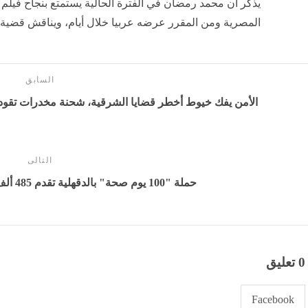
يذكر أن محمد رمضان في الفترة الحالية يستمتع بنجاح فيل
المصرية ومن المقرر عرضه عربيا خلال أيام، ويناقش قضية ال
السابق
الأمن يفك خيوط أخطر قضايا الشرقية، شحنة مخدرات تقود إلى 4 جثث و350 كيلو و134 قط
التالى
حملة "100 يوم صحة" بالدقهلية تقدم 485 ألف خدمة مجانية خلال 7 أيام
0 تعليق
Facebook