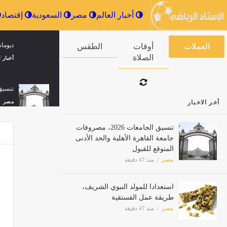
أخبار العالم
مصر
السعودية
ديومان
العملات
أوقات الصلاة
الطقس
أخبار ا
تنسيق الجامعات 2026، مصروف
أخر الاخبار
مصر
تنسيق الجامعات 2026، مصروفات
جامعة القاهرة الأهلية والحد الأدنى
المتوقع للقبول
حليف ت
مصر
منذ 47 دقيقة
مصر
استعدادا للمولد النبوي الشريف،
طريقة عمل الفستقية
في 7 أيام فقط، فيلم Spider-Man: Brand New Day يقترب من المليارين جنيه بشباك التذاكر
مصر
منذ 47 دقيقة
مصر