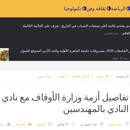
إقتصاد
الرياضة
ثقافة وفن
تكنولوجيا
دي يقتحم قائمة أغلى صفقات الشباب في التاريخ.. تعرف على القائمة الكاملة
لعالم
منذ دقيقتين
ات جامعة القاهرة الأهلية والحد الأدنى المتوقع للقبول
منذ 47 دقيقة
الرئيسية
الارشيف
أخبار العالم
مصر
تحيا مصر
رامب، رئيس كولومبيا الجديد يعلن انضمامه إلى مبادرة "درع الأمريكتين"
منذ 47 دقيقة
تفاصيل أزمة وزارة الأوقاف مع نادي
النادي بالمهندسين
منذ 48 دقيقة
تحيا مصر
منذ شهرين
0 تعليق
ارسل
طباعة
تبل