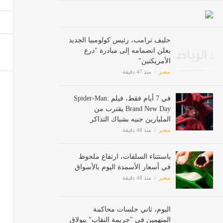
اليوم،
مصر
حليف ترامب، رئيس كولومبيا الجديد
يعلن انضمامه إلى مبادرة "درع
الأمريكتين"
مصر
منذ 47 دقيقة
المكتب
أخبار ا
في 7 أيام فقط، فيلم Spider-Man:
Brand New Day يقترب من
المليارين جنيه بشباك التذاكر
مصر
منذ 48 دقيقة
باستثناء السلفات، ارتفاع ملحوظ
في أسعار الأسمدة اليوم بالأسواق
مصر
منذ 48 دقيقة
اليوم، ثاني جلسات محاكمة
المتهمين في "جريمة النقاب" ببولاق