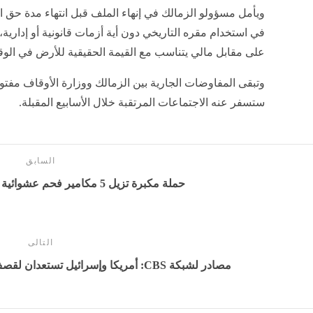
ويأمل مسؤولو الزمالك في إنهاء الملف قبل انتهاء مدة حق الا
في استخدام مقره التاريخي دون أية أزمات قانونية أو إدارية
على مقابل مالي يتناسب مع القيمة الحقيقية للأرض في الوق
وتبقى المفاوضات الجارية بين الزمالك ووزارة الأوقاف مفتو
ستسفر عنه الاجتماعات المرتقبة خلال الأسابيع المقبلة.
السابق
حملة مكبرة تزيل 5 مكامير فحم عشوائية بكفر البطيخ في دمياط
التالى
مصادر لشبكة CBS: أمريكا وإسرائيل تستعدان لقصف منشآت قطاع الطاقة في إيران