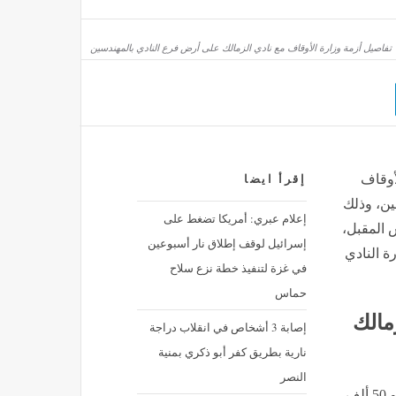
با كيرلس الخامس، بطريرك العلم الذي حمل راية الكنيسة نصف قرن
تفاصيل أزمة وزارة الأوقاف مع نادي الزمالك على أرض فرع النادي بالمهندسين
منذ 48 دقيقة
ليمين على طريق «الملك فهد» ومدخل طريق «الشيخ زايد» لمدة أسبوع
أوقاف
إقرأ ايضا
ين، وذلك
إعلام عبري: أمريكا تضغط على
 المقبل،
إسرائيل لوقف إطلاق نار أسبوعين
ة النادي
في غزة لتنفيذ خطة نزع سلاح
حماس
مالك
إصابة 3 أشخاص في انقلاب دراجة
نارية بطريق كفر أبو ذكري بمنية
النصر
وتبلغ مساحة الأرض التي يقع عليها مقر الزمالك الرئيسي نحو 50 ألف