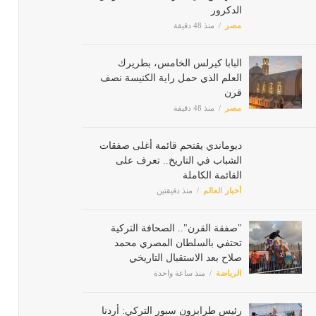
الدكرور
مصر
منذ 48 دقيقة
البابا كيرلس الخامس، بطريرك
العلم الذي حمل راية الكنيسة نصف
قرن
مصر
منذ 48 دقيقة
ديوماندي يقتحم قائمة أغلى صفقات
الشباب في التاريخ.. تعرف على
القائمة الكاملة
أخبار العالم
منذ دقيقتين
"صفقة القرن".. الصحافة التركية
تحتفي بالسلطان المصري محمد
صلاح بعد الاستقبال التاريخي
الرياضة
منذ ساعة واحدة
رئيس طرابزون سبور التركي: أردنا