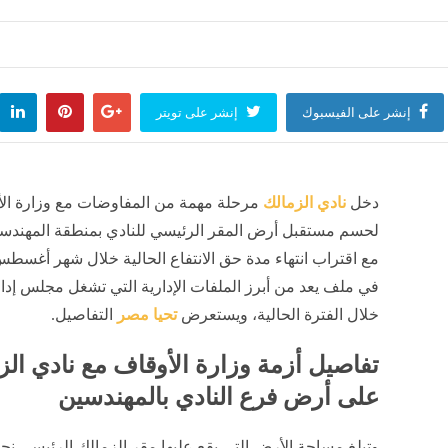
 ثاني جلسات محاكمة المتهمين في "جريمة النقاب" ببولاق الدكرور
البا
منذ 48 دقيقة
مصر
إنشر على الفيسبوك
إنشر على تويتر
ة الوطنية تطور مهارات أخصائيي المكتبات
«الداخلية»: إغلاق حارتي ا
لعالم
منذ 49 دقيقة
أخبار العالم
منذ ساعة واحدة
دخل
نادي الزمالك
مرحلة مهمة من المفاوضات مع وزارة ال
لحسم مستقبل أرض المقر الرئيسي للنادي بمنطقة المهندس
مع اقتراب انتهاء مدة حق الانتفاع الحالية خلال شهر أغسطس
في ملف يعد من أبرز الملفات الإدارية التي تشغل مجلس إدار
خلال الفترة الحالية، ويستعرض
تحيا مصر
التفاصيل.
تفاصيل أزمة وزارة الأوقاف مع نادي الز
على أرض فرع النادي بالمهندسين