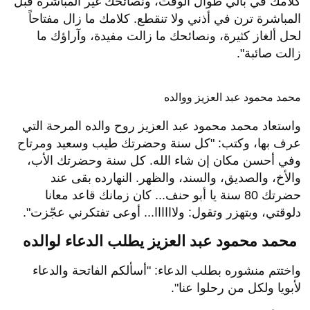
كلامك في بالي طوال الوقت، ونصائحك غير المباشرة قبل
المباشرة ترن في أذني ولا تنقطع. كلامك ما زال مفتاحاً
لحل ألغاز كثيرة، ونصائحك ما زالت مفيدة، وآراؤك ما
زالت صائبة".
محمد محمود عبد العزيز ووالده
واستعاد محمد محمود عبد العزيز روح والده المرحة التي
عرف بها، وكتب: "كل سنة وحضرتك طيب وسعيد ومرتاح
وفي أحسن مكان إن شاء الله. كل سنة وحضرتك الأب،
والأخ، والصديق، والسند، والظهر. النهارده بقى عند
حضرتك 80 سنة يا أبو حنف... كان زمانك قاعد معانا
دلوقتي، وبتهزر وتقول: ولاااااا... أوعى تفتكرني عجّزت".
محمد محمود عبد العزيز يطلب الدعاء لوالده
واختتم منشوره بطلب الدعاء: "أسألكم الفاتحة والدعاء
لأبويا ولكل من رحلوا عنا".