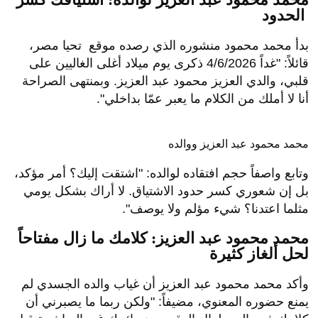
الحدود
بدأ محمد محمود منشوره الذي رصده موقع تحيا مصر،
قائلاً: "غداً 4/6/2026 ذكرى يوم ميلاد أغلى الغاليين على
قلبي، والدي العزيز محمود عبد العزيز. وبمنتهى الصراحة
أنا لا أملك من الكلام ما يعبر عمّا بداخلي".
محمد محمود عبد العزيز ووالده
وتابع واصفاً حجم افتقاده لوالده: "اشتقت إليك؟ أمر مؤكد،
بل إن شعوري كسر حدود الاشتياق. لا أراك بشكل يومي
مثلما اعتدنا؟ شيء مؤلم ولا يوصف".
محمد محمود عبد العزيز: كلامك ما زال مفتاحاً
لحل ألغاز كثيرة
وأكد محمد محمود عبد العزيز أن غياب والده الجسدي لم
يمنع حضوره المعنوي، مضيفاً: "ولكن ربما ما يصبرني أن