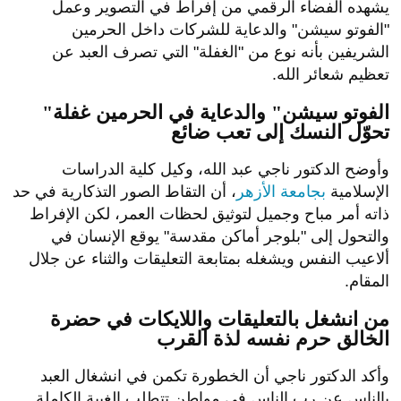
يشهده الفضاء الرقمي من إفراط في التصوير وعمل
"الفوتو سيشن" والدعاية للشركات داخل الحرمين
الشريفين بأنه نوع من "الغفلة" التي تصرف العبد عن
تعظيم شعائر الله.
"الفوتو سيشن" والدعاية في الحرمين غفلة
تحوّل النسك إلى تعب ضائع
وأوضح الدكتور ناجي عبد الله، وكيل كلية الدراسات
الإسلامية
بجامعة الأزهر
، أن التقاط الصور التذكارية في حد
ذاته أمر مباح وجميل لتوثيق لحظات العمر، لكن الإفراط
والتحول إلى "بلوجر أماكن مقدسة" يوقع الإنسان في
ألاعيب النفس ويشغله بمتابعة التعليقات والثناء عن جلال
المقام.
من انشغل بالتعليقات واللايكات في حضرة
الخالق حرم نفسه لذة القرب
وأكد الدكتور ناجي أن الخطورة تكمن في انشغال العبد
بالناس عن رب الناس في مواطن تتطلب الغيبة الكاملة