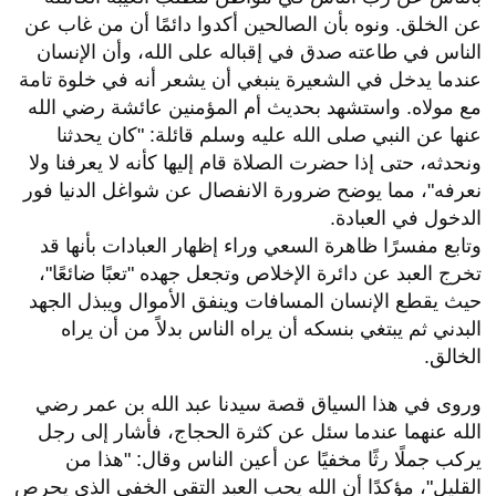
عن الخلق. ونوه بأن الصالحين أكدوا دائمًا أن من غاب عن
الناس في طاعته صدق في إقباله على الله، وأن الإنسان
عندما يدخل في الشعيرة ينبغي أن يشعر أنه في خلوة تامة
مع مولاه. واستشهد بحديث أم المؤمنين عائشة رضي الله
عنها عن النبي صلى الله عليه وسلم قائلة: "كان يحدثنا
ونحدثه، حتى إذا حضرت الصلاة قام إليها كأنه لا يعرفنا ولا
نعرفه"، مما يوضح ضرورة الانفصال عن شواغل الدنيا فور
الدخول في العبادة.
وتابع مفسرًا ظاهرة السعي وراء إظهار العبادات بأنها قد
تخرج العبد عن دائرة الإخلاص وتجعل جهده "تعبًا ضائعًا"،
حيث يقطع الإنسان المسافات وينفق الأموال ويبذل الجهد
البدني ثم يبتغي بنسكه أن يراه الناس بدلاً من أن يراه
الخالق.
وروى في هذا السياق قصة سيدنا عبد الله بن عمر رضي
الله عنهما عندما سئل عن كثرة الحجاج، فأشار إلى رجل
يركب جملًا رثًا مخفيًا عن أعين الناس وقال: "هذا من
القليل"، مؤكدًا أن الله يحب العبد التقي الخفي الذي يحرص