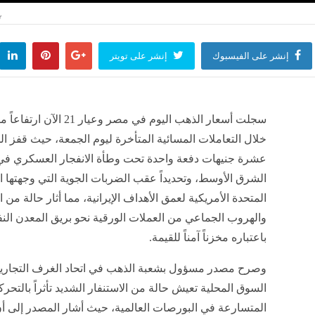
إنشر على الفيسبوك
إنشر على تويتر
​سجلت أسعار الذهب اليوم في مصر وعيار 21 الآ
خلال التعاملات المسائية المتأخرة ليوم الجمعة، حيث قفز ال
عشرة جنيهات دفعة واحدة تحت وطأة الانفجار العسكري ف
الشرق الأوسط، وتحديداً عقب الضربات الجوية التي وجهتها ال
المتحدة الأمريكية لعمق الأهداف الإيرانية، مما أثار حالة من 
والهروب الجماعي من العملات الورقية نحو بريق المعدن ال
باعتباره مخزناً آمناً للقيمة.
​وصرح مصدر مسؤول بشعبة الذهب في اتحاد الغرف التجارية
السوق المحلية تعيش حالة من الاستنفار الشديد تأثراً بالتحر
المتسارعة في البورصات العالمية، حيث أشار المصدر إلى أ
رقعة الصراع الجيوسياسي ليشمل تهديدات مباشرة للملاحة