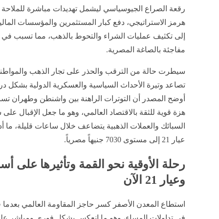
هرمز الاستراتيجي، دفع كبار المستثمرين والمؤسسات المالية
إلى تكثيف عمليات الشراء والتحوط بالذهب، مما تسبب في 
مفاجئة بالصاغة المصرية.
​سيطرت حالة من الترقب والحذر على تجار الذهب والمواط
تصاعد وتيرة الأحداث السياسية والعسكرية الدولية بشكل د
أوضح المصدر أن التوترات الراهنة بين واشنطن وطهران تس
هزة قوية للثقة بالاقتصاد العالمي، وهو ما جعل الإقبال على 
السبائك والعملات الذهبية يتضاعف خلال ساعات قليلة، ما 
عيار 21 إلى مستوى 7030 جنيهاً مصرياً.
رحلة الأوقية نحو القمة وتأثيرها على أ
وعيار 21 الآن
في تداولات المساء، وهو ما انعكس بشكل فوري ومباشر عل
وعيار 21 الآن، حيث لم تنجح القوى البيعية في كبح جما