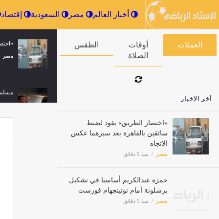
أخبار العالم
مصر
السعودية
الاتحاد الأرجنتيني لكرة القدم يكرم والد
مسلم 
العملات
أوقات الصلاة
الطقس
ميسي بعد وفاته
2026.."واحشاني"
مصر
منذ 9 دقائق
مصر
أخر الاخبار
«اختصار الطريق» يقود لضبط
سائقين بالقاهرة بعد سيرهما عكس
الاتجاه
مصر
منذ 9 دقائق
حمزة عبدالكريم أساسيا في تشكيل
برشلونة أمام نوتينجهام فورست
مصر
منذ 9 دقائق