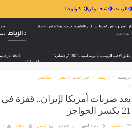
إقتصاد
الرياضة
ثقافة وفن
تكنولوجيا
يطلق الأغنية الرئيسية بألبومه لصيف
حمزة عبدالكريم أساسيا في ت
أمام نوتينجهام فورست
منذ 9 دقائق
مصر
منذ 9 دقائق
الرئيسية
الارشيف
أخبار العالم
مصر
تحيا مصر
بعد ضربات أمريكا لإيران.. قفزة في 
21 يكسر الحواجز
تحيا مصر
منذ 3 أشهر
0 تعليق
ارسل
طباعة
تبل