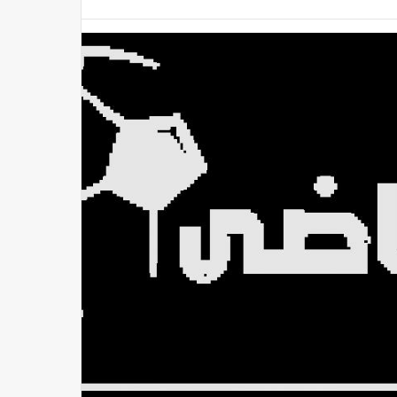
عد ضربات أمريكا لإيران.. قفزة في أسعار الذهب اليوم وعيار 21 يكسر الحواجز