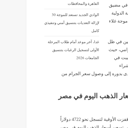
 الدولية
الوادي الجديد تستعد للموجة 30
موجة غلاء
لإزالة التعديات بتنسيق أمني وتنفيذي
كامل
غدا، آخر موعد أمام طلاب المرحلة
نين في ظل
الأولى لتسجيل الرغبات بتنسيق
رامي، حيث
الجامعات 2026
ببت في
شراء
أدى بدوره إلى وصول سعر الجرام من
سعار الذهب اليوم في مصر
​استطاع المعدن الأصفر كسر حاجز المقاومة العالمي بعدما قفزت الأوقية لتسجل نحو 4722 دولاراً
ى تسعير أسعار الذهب اليوم في مصر
ح الصعود المستمر الذي تفرضه الأحداث