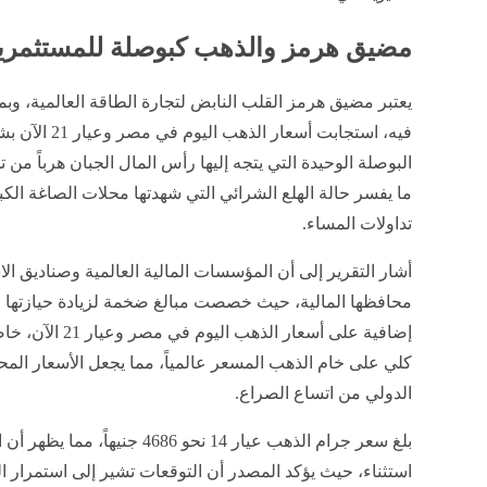
مضيق هرمز والذهب كبوصلة للمستثمري
​يعتبر مضيق هرمز القلب النابض لتجارة الطاقة العالمية، وب
فيه، استجابت أس
البوصلة الوحيدة التي يتجه إليها رأس المال الجبان هرباً من 
ما يفسر حالة الهلع الشرائي التي شهدتها محلات الصاغة ال
تداولات المساء.
​أشار التقرير إلى أن المؤسسات المالية العالمية وصناديق الا
محافظها المالية، حيث خصصت مبالغ ضخمة لزيادة حيازتها م
إضافية على أسعار 
كلي على خام الذهب المسعر عالمياً، مما يجعل الأسعار المح
الدولي من اتساع الصراع.
​بلغ سعر جرام الذهب عيار 14 نحو 6
استثناء، حيث يؤكد المصدر أن التوقعات تشير إلى استمرار ا
حدة التصريحات العسكرية الأمريكية الإيرانية، كلما اتجهت ال