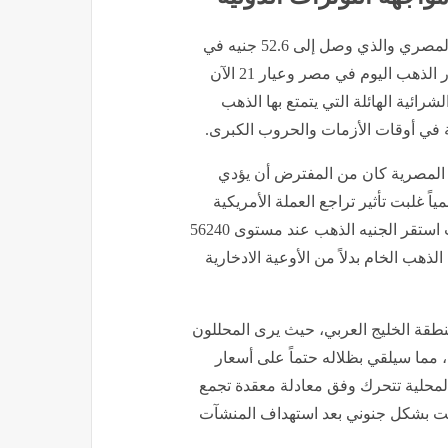
​ساهم التراجع الملحوظ في سعر صرف الدولار أمام الجنيه المصري والذي وصل إلى 52.6 جنيه في
تقليل حدة الانفجار السعري، حيث لم تمنع هذه الخطوة أسعار الذهب اليوم في مصر وعيار 21 الآن
ائية الهائلة التي يتمتع بها الذهب
ة في أوقات الأزمات والحروب الكبرى.
 المصرية كان من المفترض أن يؤدي
ياً غلبت تأثير تراجع العملة الأمريكية
محلياً، مما جعل الارتفاع هو السمة السائدة في الصاغة، حيث استقر الجنيه الذهب عند مستوى 56240
ذهب الخام بدلاً من الأوعية الادخارية
طقة الخليج العربي، حيث يرى المحللون
 مما سيلقي بظلاله حتماً على أسعار
 أصبحت الأسعار المحلية تتحرك وفق معادلة معقدة تجمع
عت بشكل جنوني بعد استهداف المنشآت