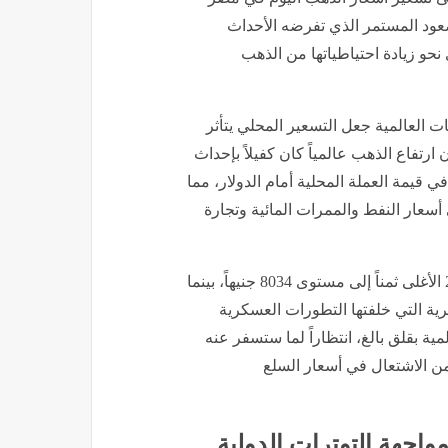
نحو زيادة احتياطياتها من الذهب
ات العالمية جعل التسعير المحلي يتأثر
ارتفاع الذهب عالمياً كان كفيلاً بإحداث
قيمة العملة المحلية أمام الدولار، مما
عار النفط والممرات المائية وتجارة
​تسببت هذه القفزة في وصول سعر جرام الذهب من عيار 24 الأغلى ثمناً إلى مستوى 8034 جنيهاً، بينما
الفجوة السعرية التي خلفتها التطورات العسكرية
ة بقلق بالغ، انتظاراً لما ستسفر عنه
ن الاشتعال في أسعار السلع
واجهة التوترات الدولية