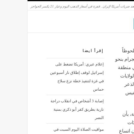
ن ارتفاعاً ملحوظاً
إقرأ ايضا
جرام بنحو
إعلام عبري: أمريكا تضغط على
ي منطقة
إسرائيل لوقف إطلاق نار أسبوعين
ولايات
في غزة لتنفيذ خطة نزع سلاح
الذعر
حماس
نفيس
إصابة 3 أشخاص في انقلاب دراجة
نارية بطريق كفر أبو ذكري بمنية
، بأن
النصر
كات
مواقيت الصلاة اليوم السبت في
ن اتساع
القاهرة والمحافظات
 في مضيق