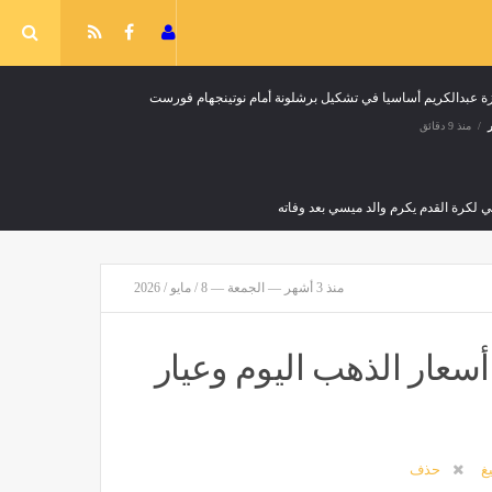
شكيل برشلونة
«اختصار الطريق» يقود لضبط سائقين
بالقاهرة بعد سيرهما عكس الاتجاه
مصر
منذ 9 دقائق
منذ 3 أشهر — الجمعة — 8 / مايو / 2026
أسعار الذهب اليوم وعيار
يغ
حذف