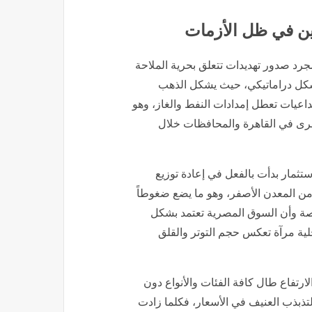
ن في ظل الأزمات
مجرد صدور تهديدات تتعلق بحرية الملاحة
عار الذهب اليوم في مصر وعيار 21 الآن بشكل دراماتيكي، حيث يشكل الذهب
تداعيات تعطل إمدادات النفط والغاز، وهو
كبرى في القاهرة والمحافظات خلال
ستثمار بدأت بالفعل في إعادة توزيع
ن المعدن الأصفر، وهو ما يضع ضغوطاً
الذهب اليوم في مصر وعيار 21 الآن، خاصة وأن السوق المصرية تعتمد بشكل
لية مرآة تعكس حجم التوتر والقلق
468 جنيهاً، مما يظهر أن الارتفاع طال كافة الفئات والأنواع دون
لتذبذب العنيف في الأسعار، فكلما زادت
أسعار نحو مستويات تاريخية جديدة، مما