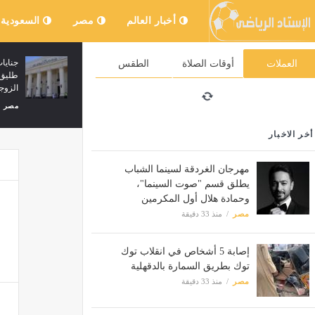
أخبار العالم
مصر
السعودية
الزمالك: مفاوضات حسم منصب المدير
جنايات
العملات
أوقات الصلاة
الطقس
الرياضي مستمرة والإعلان قريبًا
طليق 
الزوج
مصر
منذ 33 دقيقة
مصر
أخر الاخبار
مهرجان الغردقة لسينما الشباب
يطلق قسم "صوت السينما"،
وحمادة هلال أول المكرمين
مصر
منذ 33 دقيقة
إصابة 5 أشخاص في انقلاب توك
توك بطريق السمارة بالدقهلية
مصر
منذ 33 دقيقة