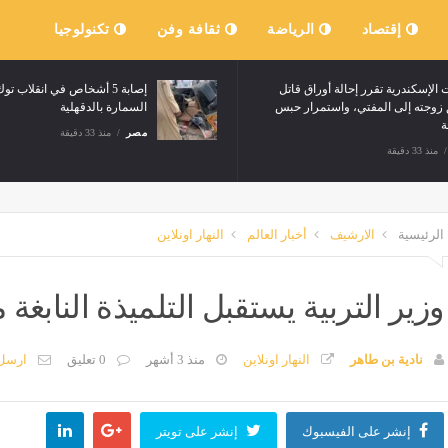
إقتصاد
الرياضة
ثقافة وفن
تكنولوجيا
 الإسكندرية تقرر إحالة أوراق قاتل
إصابة 5 أشخاص في انقلاب 
زوجته إلى المفتي، واستمرار حبس
السمارة بالدقهلية
ة
مصر
منذ 33 دقيقة
منذ 33 دقيقة
الرئيسية
الارشيف
أخبار العالم
النهار اونلاين
وزير التربية يستقبل التلميذة النابغة
نادية بن طاهر
النهار اونلاين
منذ 3 أشهر
0 تعليق
ارسل
إنشر على الفيسبوك
إنشر على تويتر