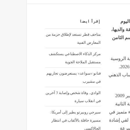
ليوم
إقرأ ايضا
ة والديها،
متاحف قطر تستعد لإطلاق حزمة من
سم الثامن
المعارض الفنية
مركز الذكاء الاصطناعي يستكشف
مجموعة VGTRK التلفزيونية الروسية
مستقبل الملاحة الجوية
وبثّته القناة الروسية “Russia-1” خلال شهري مارس وأفريل 2026.
فنانو «سواعد» يستعرضون تجاربهم
قائمة على الحساب الذهني
في مشيرب
الوادي.. وفاة شخص وإصابة 3 آخرين
وقد برزت التلميذة منار بن مستورة، المولودة بتاريخ 14 نوفمبر 2009
في انقلاب سيارة
الثانية
سيرجي روبيرتو يطير إلى أمريكا:
ء متميز في
مسيرة حافلة بالألقاب في انتظار
لقي إشادة
الجالاكسي
وسرعة