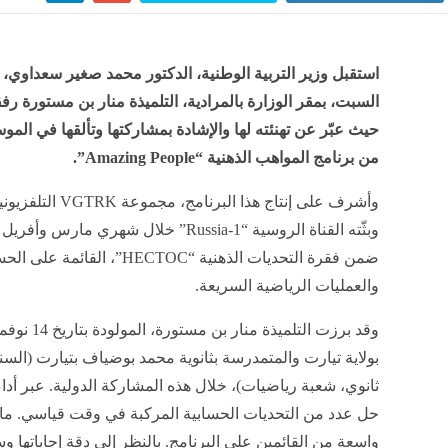
استقبل وزير التربية الوطنية، الدكتور محمد صغير سعداوي، ا
السبت، بمقر الوزارة بالمرادية، التلميذة منار بن مستورة رفق
حيث عبّر عن تهنئته لها والإشادة بمشاركتها وتألقها في المو
من برنامج المواهب الذهنية “Amazing People”.
وأشرف على إنتاج هذا البرنامج، 
ضمن فقرة التحديات الذهنية “HECTOC”، ال
والعمليات الرياضية السريعة.
بولاية تيارت والمتمدرسة بثانوية محمد بوضياف بتيارت (السنة 
ثانوي، شعبة رياضيات)، خلال هذه المشاركة الدولية. عبر أدا
حل عدد من التحديات الحسابية المركبة في وقت قياسي. ما 
واسعة من القائمين على البرنامج. بالنظر إلى دقة إجاباتها 