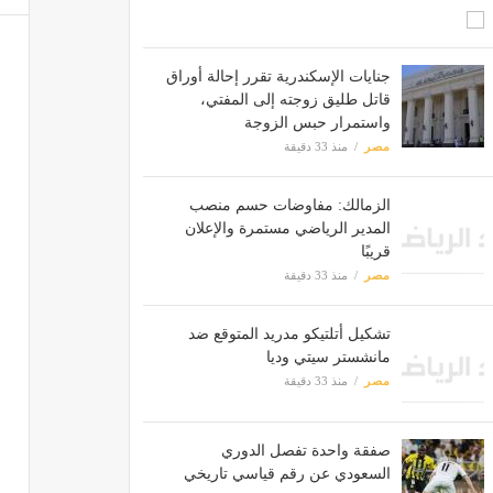
جنايات الإسكندرية تقرر إحالة أوراق
قاتل طليق زوجته إلى المفتي،
واستمرار حبس الزوجة
مصر
منذ 33 دقيقة
الزمالك: مفاوضات حسم منصب
المدير الرياضي مستمرة والإعلان
قريبًا
مصر
منذ 33 دقيقة
تشكيل أتلتيكو مدريد المتوقع ضد
مانشستر سيتي وديا
مصر
منذ 33 دقيقة
صفقة واحدة تفصل الدوري
السعودي عن رقم قياسي تاريخي