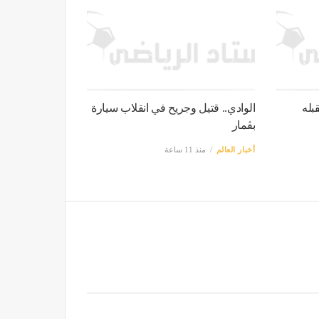
بله
الوادي.. قتيل وجريح في انقلاب سيارة
بڨمار
أخبار العالم
منذ 11 ساعة