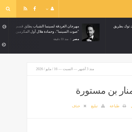
توك توك بطريق
مهرجان الغردقة لسينما الشباب يطلق قسم
"صوت السينما"، وحمادة هلال أول المكرمين
مصر
منذ 33 دقيقة
منذ 3 أشهر — السبت — 16 / مايو / 2026
 منار بن مستورة
طباعة
تبليغ
حذف