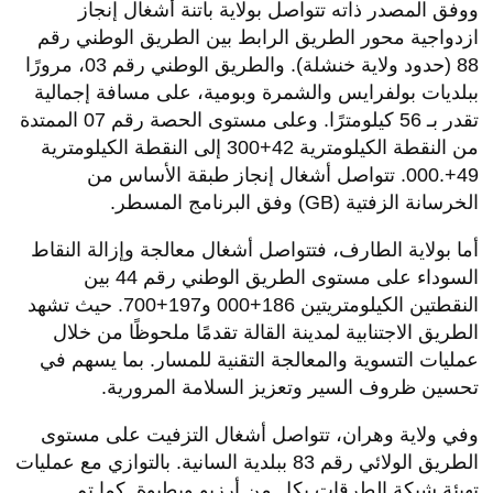
ووفق المصدر ذاته تتواصل بولاية باتنة أشغال إنجاز
ازدواجية محور الطريق الرابط بين الطريق الوطني رقم
88 (حدود ولاية خنشلة). والطريق الوطني رقم 03، مرورًا
ببلديات بولفرايس والشمرة وبومية، على مسافة إجمالية
تقدر بـ 56 كيلومترًا. وعلى مستوى الحصة رقم 07 الممتدة
من النقطة الكيلومترية 42+300 إلى النقطة الكيلومترية
49+.000. تتواصل أشغال إنجاز طبقة الأساس من
الخرسانة الزفتية (GB) وفق البرنامج المسطر.
أما بولاية الطارف، فتتواصل أشغال معالجة وإزالة النقاط
السوداء على مستوى الطريق الوطني رقم 44 بين
النقطتين الكيلومتريتين 186+000 و197+700. حيث تشهد
الطريق الاجتنابية لمدينة القالة تقدمًا ملحوظًا من خلال
عمليات التسوية والمعالجة التقنية للمسار. بما يسهم في
تحسين ظروف السير وتعزيز السلامة المرورية.
وفي ولاية وهران، تتواصل أشغال التزفيت على مستوى
الطريق الولائي رقم 83 ببلدية السانية. بالتوازي مع عمليات
تهيئة شبكة الطرقات بكل من أرزيو وبطيوة. كما تم