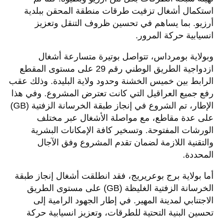
استكمال أشغال تزفيت طرقات منطقة المحقن ببلدية
أرزيو. بما يساهم في تحسين ظروف التنقل وتعزيز
انسيابية حركة المرور.
وبولاية بومرداس، تتواصل بوتيرة متسارعة أشغال
ازدواجية الطريق الوطني رقم 29 على مستوى المقطع
الرابط بين خميس الخشنة وحدود ولاية البليدة. وذلك عقب
رفع جميع العراقيل التي كانت تعترض المشروع. وفي هذا
الإطار، تم الشروع في إنجاز طبقة الخرسانة الزفتية (GB)
على عدة مقاطع، مع مواصلة الأشغال عبر مختلف
الورشات المفتوحة. وتسخير كافة الإمكانات البشرية
والتقنية اللازمة لضمان تقدم المشروع وفق الآجال
المحددة.
أما بولاية برج بوعريريج، فقد انطلقت أشغال إنجاز طبقة
الخرسانة الزفتية الغليظة (GB) على مستوى الطريق
الاجتنابي لمدينة المهير. في إطار الجهود الرامية إلى
تحسين البنية التحتية للطرقات، وتعزيز انسيابية حركة