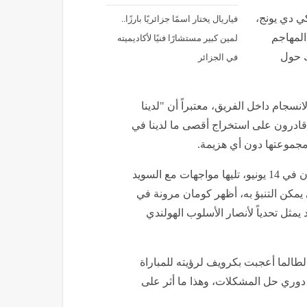
فياريال يختار اسمًا جزائريًا بارزًا..
ي دي يونج،
لمين كبير مستشارًا فنيًا لأكاديميته
المهاجم
في الجزائر
ك حول
سجام داخل الفريق، معتبراً أن "لدينا
ا قادرون على استخراج أقصى ما لدينا في
مجموعتها دون أي هزيمة.
ستبدأ هولندا مشوارها في المجموعة السادسة بمواجهة اليابان في 14 يونيو، تليها مواجهات مع السويد
يمكن التنبؤ به، أظهر كومان مرونة في
 يمثل تحدياً لأنصار الأسلوب الهولندي
"لطالما أعجبت بكرويف لرؤيته للمباراة
 دوري حل المشكلات، وهذا ما أثر على