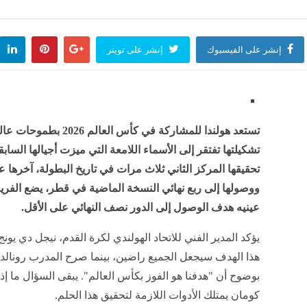
ن يحتفل بعيد ميلاده الـ89، رحلة فنية صنعت أهم نجوم هوليوود
منذ 27 دقيقة
إنشر على الفيسبوك
إنشر على تويتر
ف زوجي إلى حبل المشنقة، ليلة دموية انتهت بإعدام عامل قتل زوجته وأسقط حملها بالمنيا
منذ 27 دقيقة
تستعد هولندا للمشاركة في كأس العالم
تشكيلتها تفتقر إلى الأسماء اللامعة التي ميزت أجيالها الساب
ية
منذ 27 دقيقة
ووصولها إلى ربع نهائي النسخة الماضية في قطر، يضع الفر
عينيه هدف الوصول إلى الدور نصف النهائي على الأقل.
يؤكد المدير الفني للاتحاد الهولندي لكرة القدم، نيجل دي يون
هذا الهدف سيجعل الجميع راضين، بينما صرح المدرب رونالد
بوضوح أن "هدفنا هو الفوز بكأس العالم". يبقى السؤال ما إذا
كومان يمتلك الأدوات اللازمة لتحقيق هذا الحلم.