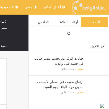
أخبار العالم
مصر
السعودية
3 مواقف لوالد ميسي صنعت الفارق في مسيرة أسطورة الأرجنتين
العملات
أوقات الصلاة
الطقس
مصر
ضبط أسرة من 4 أشخاص بالغربية ل
أخر الاخبار
مصر
جنايات الزقازيق تحسم مصير طالب
في قضية قتل والدته
مصر
منذ 3 دقائق
ريز و
مصر
ارتفاع طفيف في أسعار الأسمنت
بسوق مواد البناء اليوم السبت
مصر
منذ 3 دقائق
تعليما
مصر