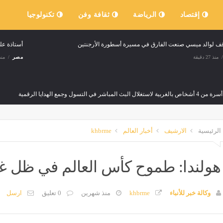
إقتصاد
الرياضة
ثقافة وفن
تكنولوجيا
أستاذة عل
منذ 27 دقيقة
مصر
منذ 27 د
استغلال البث المباشر في التسول وجمع الهدايا الرقمية
منذ 27 دقيقة
الرئيسية
الارشيف
أخبار العالم
khbrme
يذرسبون تطمئن الجمهور على والدها بعد نقله للمستشفى إثر سقوطه قرب حمام السباحة
منذ 27 دقيقة
هولندا: طموح كأس العالم في ظل غي
وكالة خبر للأنباء
khbrme
منذ شهرين
0 تعليق
ارسل
ت جديدة من الشهر العقاري بشأن توثيق المحررات الخاصة بالقُصّر
10 خطوات تساعدك على استعادة شغفك وحماسك
منذ 27 دقيقة
مصر