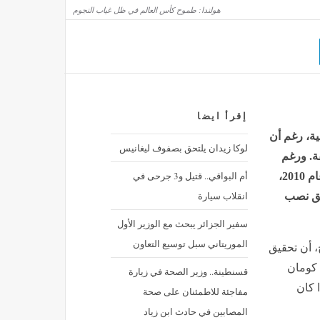
هولندا: طموح كأس العالم في ظل غياب النجوم
إقرأ ايضا
 2026 بطموحات عالية، رغم أن
لوكا زيدان يلتحق بصفوف ليغانيس
قة. ورغم
أم البواقي.. قتيل و3 جرحى في
تحقيقها المركز الثاني ثلاث مرات في تاريخ البطولة، آخرها عام 2010،
انقلاب سيارة
يق نصب
سفير الجزائر يبحث مع الوزير الأول
الموريتاني سبل توسيع التعاون
ج، أن تحقيق
 كومان
قسنطينة.. وزير الصحة في زيارة
 كان
مفاجئة للاطمئنان على صحة
المصابين في حادث ابن زياد