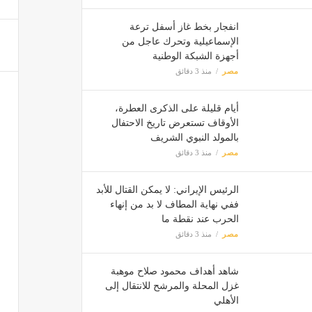
انفجار بخط غاز أسفل ترعة
داستن هوفما
الإسماعيلية وتحرك عاجل من
مصر
أجهزة الشبكة الوطنية
مصر
منذ 3 دقائق
من خلا
أيام قليلة على الذكرى العطرة،
مصر
الأوقاف تستعرض تاريخ الاحتفال
بالمولد النبوي الشريف
مصر
منذ 3 دقائق
ضبط 7 أطنان مصنعات لحوم فاسدة داخل مصنع بمدينة العبور بالقليوب
مصر
الرئيس الإيراني: لا يمكن القتال للأبد
ففي نهاية المطاف لا بد من إنهاء
الحرب عند نقطة ما
مصر
منذ 3 دقائق
شاهد أهداف محمود صلاح موهبة
غزل المحلة والمرشح للانتقال إلى
الأهلي