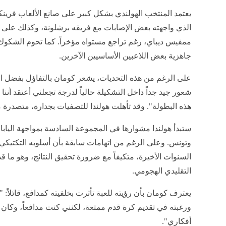
يعتمد المنتخب الهولندي بشكل كبير على صانع الألعاب فرينك
الذي واجهته بعض الإصابات مع فريقه برشلونة، وكذلك على 
ممفيس ديباي، رغم تراجع مستواه مؤخراً. كما تحوم الشكو
جاهزية بعض اللاعبين الأساسيين الآخرين.
على الرغم من هذه التحديات، يشعر كومان بالتفاؤل بفضل الان
شعور جيد جداً داخل التشكيلة حالياً لدرجة تجعلني أعتقد أنن
هذه البطولة". وقد تأهلت هولندا للتصفيات بجدارة، متصدرة 
وتونس. وعلى الرغم من اتهامات سابقة بأن أسلوبه التكتيكي 
السنوات الأخيرة، متكيفاً مع ضرورة تحقيق النتائج، وهو ما قد
التقليدي الهجومي.
يعترف كومان بأن رؤيته للعبة تأثرت بخلفيته كمدافع، قائلاً: 
ورغبته في تقديم كرة قدم ممتعة، لكنني كنت مدافعاً، وكان
أفكاري".