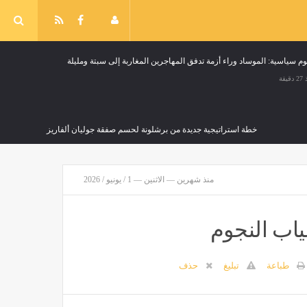
وم سياسية: الموساد وراء أزمة تدفق المهاجرين المغاربة إلى سبتة ومليلة
قيقة
خطة استراتيجية جديدة من برشلونة لحسم صفقة جوليان ألفاريز
مصر
منذ 27 دقيقة
منذ شهرين — الاثنين — 1 / يونيو / 2026
اب النجوم
طباعة
تبليغ
حذف
منذ 27 دقيقة