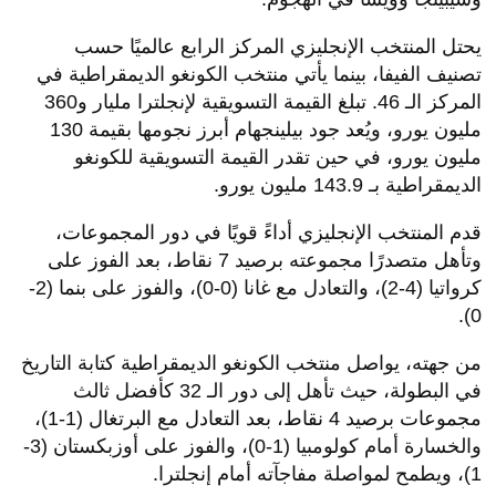
يحتل المنتخب الإنجليزي المركز الرابع عالميًا حسب
تصنيف الفيفا، بينما يأتي منتخب الكونغو الديمقراطية في
المركز الـ 46. تبلغ القيمة التسويقية لإنجلترا مليار و360
مليون يورو، ويُعد جود بيلينجهام أبرز نجومها بقيمة 130
مليون يورو، في حين تقدر القيمة التسويقية للكونغو
الديمقراطية بـ 143.9 مليون يورو.
قدم المنتخب الإنجليزي أداءً قويًا في دور المجموعات،
وتأهل متصدرًا مجموعته برصيد 7 نقاط، بعد الفوز على
كرواتيا (4-2)، والتعادل مع غانا (0-0)، والفوز على بنما (2-
0).
من جهته، يواصل منتخب الكونغو الديمقراطية كتابة التاريخ
في البطولة، حيث تأهل إلى دور الـ 32 كأفضل ثالث
مجموعات برصيد 4 نقاط، بعد التعادل مع البرتغال (1-1)،
والخسارة أمام كولومبيا (1-0)، والفوز على أوزبكستان (3-
1)، ويطمح لمواصلة مفاجآته أمام إنجلترا.