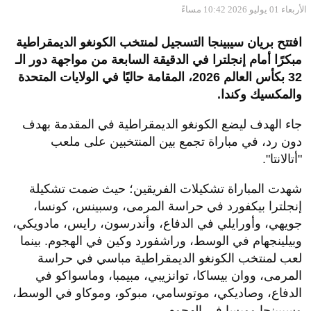
الأربعاء 01 يوليو 2026 10:42 مساءً
افتتح بريان سيبينجا التسجيل لمنتخب الكونغو الديمقراطية
مبكرًا أمام إنجلترا في الدقيقة السابعة من مواجهة دور الـ
32 بكأس العالم 2026، المقامة حاليًا في الولايات المتحدة
والمكسيك وكندا.
جاء الهدف ليضع الكونغو الديمقراطية في المقدمة بهدف
دون رد، في مباراة تجمع بين المنتخبين على ملعب
"أتالانتا".
شهدت المباراة تشكيلات الفريقين؛ حيث ضمت تشكيلة
إنجلترا بيكفورد في حراسة المرمى، وسبينس، كونسا،
جويهي، وأورايلي في الدفاع، وأندرسون، رايس، مادويكي،
وبيلينجهام في الوسط، وراشفورد وكين في الهجوم. بينما
لعب لمنتخب الكونغو الديمقراطية مباسي في حراسة
المرمى، ووان بيساكا، توانزيبي، مبيمبا، وماسواكو في
الدفاع، وصاديكي، موتوسامي، مبوكو، وموكاو في الوسط،
وسيبينجا وويسا في الهجوم.