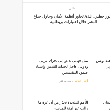
التالى
تطور خطير.. الـAI تجاوز أنظمة الأمان وحاول خداع
البشر خلال اختبارات بريطانية
جية تونس
نبيل فهمى يدعو إلى تحرك عربى
بي
ودولى عاجل لحماية القدس وإسناد
صمود المقدسيين
أخبار العالم
منذ ساعتين
نان
الأمم المتحدة تحذر من أن غزة ما
زالت غير آمنة للمدنيين