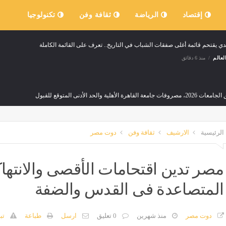
إقتصاد
الرياضة
ثقافة وفن
تكنولوجيا
دي يقتحم قائمة أغلى صفقات الشباب في التاريخ.. تعرف على القائمة الكاملة
لعالم
منذ 6 دقائق
ات جامعة القاهرة الأهلية والحد الأدنى المتوقع للقبول
منذ 51 دقيقة
الرئيسية
الارشيف
ثقافة وفن
دوت مصر
رامب، رئيس كولومبيا الجديد يعلن انضمامه إلى مبادرة "درع الأمريكتين"
منذ 51 دقيقة
مصر تدين اقتحامات الأقصى والانتهاك
المتصاعدة فى القدس والضفة
منذ 51 دقيقة
دوت مصر
منذ شهرين
0 تعليق
ارسل
طباعة
تب