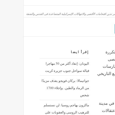
با كيرلس الخامس، بطريرك العلم الذي حمل راية الكنيسة نصف قرن
 تدين اقتحامات الأقصى والانتهاكات الإسرائيلية المتصاعدة فى القدس والضفة
منذ 51 دقيقة
تركية تحتفي بالسلطان المصري محمد صلاح بعد الاستقبال التاريخي
تكررة
إقرأ ايضا
قصى
اليونان: إنقاذ أكثر من 50 مهاجرا
مارسات
قبالة سواحل جنوب جزيرة كريت
 التاريخي
جواتيمالا: بركان فويجو يقذف مزيدًا
من الرماد والطين.. وإجلاء 1700
شخص
في مدينة
ماكرون يهاجم روسيا: لن نستسلم
عتقالات
للترهيب الروسى والعقوبات على