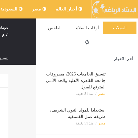
أخبار العالم
مصر
السعودية
ديومان
العملات
أوقات الصلاة
الطقس
أخبار ا
تنسيق الجامعات 2026، مصروف
أخر الاخبار
مصر
تنسيق الجامعات 2026، مصروفات
جامعة القاهرة الأهلية والحد الأدنى
المتوقع للقبول
حليف ت
مصر
منذ 51 دقيقة
مصر
استعدادا للمولد النبوي الشريف،
طريقة عمل الفستقية
في 7 أيام فقط، فيلم Spider-Man: Brand New Day يقترب من المليارين جنيه بشباك التذاكر
مصر
منذ 51 دقيقة
مصر