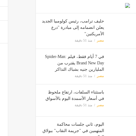
اليوم،
مصر
حليف ترامب، رئيس كولومبيا الجديد
يعلن انضمامه إلى مبادرة "درع
الأمريكتين"
مصر
منذ 51 دقيقة
المكتب
أخبار ا
في 7 أيام فقط، فيلم Spider-Man:
Brand New Day يقترب من
المليارين جنيه بشباك التذاكر
مصر
منذ 51 دقيقة
باستثناء السلفات، ارتفاع ملحوظ
في أسعار الأسمدة اليوم بالأسواق
مصر
منذ 51 دقيقة
اليوم، ثاني جلسات محاكمة
المتهمين في "جريمة النقاب" ببولاق