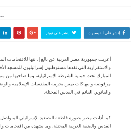
 ثاني جلسات محاكمة المتهمين في "جريمة النقاب" ببولاق الدكرور
البا
مصر
منذ 51 دقيقة
مصر
إنشر على الفيسبوك
إنشر على تويتر
ة الوطنية تطور مهارات أخصائيي المكتبات
"صفقة القرن".. الصحافة ال
لعالم
منذ 52 دقيقة
الرياضة
منذ ساعة واحدة
أعربت جمهورية مصر العربية عن بالغ إدانتها للاقتحامات الم
والاستفزازية التي نفذها مستوطنون إسرائيليون للمسجد الأ
المبارك تحت حماية الشرطة الإسرائيلية، وما صاحبها من م
مرفوضة وانتهاكات تمس بحرمة المقدسات الإسلامية والوضع
والقانوني القائم في القدس المحتلة.
كما أدانت مصر بصورة قاطعة التصعيد الإسرائيلي المتواصل 
القدس والضفة الغربية المحتلة، وما يشهده من اقتحامات وا