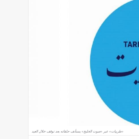
«طربيات» عبر «صوت الخليج» يستأنف حلقاته بعد توقف خلال العيد