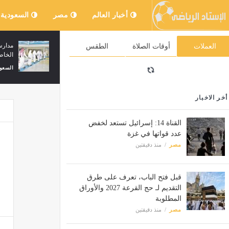
أخبار العالم
مصر
السعودية
شبكة «بي بي سي»: اتفاق وشيك بين عُمان
العملات
أوقات الصلاة
الطقس
وإيران بشأن هرمز
السعودية
منذ 8 دقائق
أخر الاخبار
القناة 14: إسرائيل تستعد لخفض
عدد قواتها في غزة
مصر
منذ دقيقتين
قبل فتح الباب، تعرف على طرق
التقديم لـ حج القرعة 2027 والأوراق
المطلوبة
مصر
منذ دقيقتين