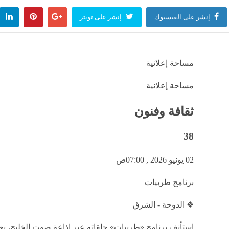
إنشر على الفيسبوك
إنشر على تويتر
مساحة إعلانية
مساحة إعلانية
ثقافة وفنون
38
02 يونيو 2026 , 07:00ص
برنامج طربيات
❖ الدوحة - الشرق
استأنف برنامج «طربيات» حلقاته عبر إذاعة صوت الخليج، بع