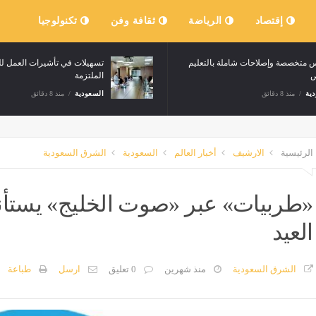
إقتصاد
الرياضة
ثقافة وفن
تكنولوجيا
مدارس متخصصة وإصلاحات شاملة بالتعليم
تسهيلات في تأ
الخاص
الملتزمة
السعودية
منذ 8 دقائق
السعودية
منذ 8 دقائق
الرئيسية
الارشيف
أخبار العالم
السعودية
الشرق السعودية
«طربيات» عبر «صوت الخليج» يستأن
العيد
الشرق السعودية
منذ شهرين
0 تعليق
ارسل
طباعة