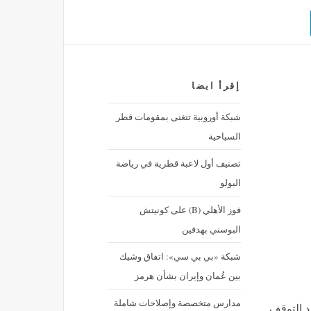
إقرأ ايضا
شبكة أوروبية تتغنى بمقومات قطر
السياحية
تصنيف أول لاعبة قطرية في رياضة
البولو
فوز الأهلي (B) على كونيتش
البوسني بهدفين
شبكة «بي بي سي»: اتفاق وشيك
بين عُمان وإيران بشأن هرمز
مدارس متخصصة وإصلاحات شاملة
د التوقف