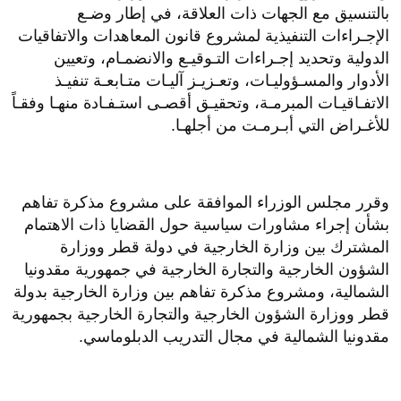
بالتنسيق مع الجهات ذات العلاقة، في إطار وضـع
الإجـراءات التنفيذية لمشروع قانون المعاهدات والاتفاقيات
الدولية وتحديد إجـراءات التـوقيـع والانضمـام، وتعيين
الأدوار والمسـؤوليـات، وتعـزيـز آليـات متـابعـة تنفيـذ
الاتفـاقيـات المبرمـة، وتحقيـق أقصـى استـفـادة منهـا وفقـاً
للأغـراض التي أبـرمـت من أجلهـا.
وقرر مجلس الوزراء الموافقة على مشروع مذكرة تفاهم
بشأن إجراء مشاورات سياسية حول القضايا ذات الاهتمام
المشترك بين وزارة الخارجية في دولة قطر ووزارة
الشؤون الخارجية والتجارة الخارجية في جمهورية مقدونيا
الشمالية، ومشروع مذكرة تفاهم بين وزارة الخارجية بدولة
قطر ووزارة الشؤون الخارجية والتجارة الخارجية بجمهورية
مقدونيا الشمالية في مجال التدريب الدبلوماسي.