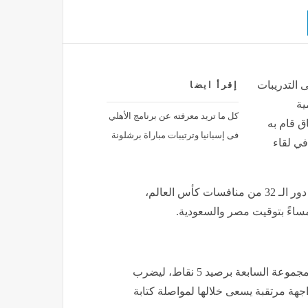
 التدريبات
إقرأ ايضا
ية
كل ما تريد معرفته عن برنامج الأهلي
ق قام به
فى إسبانيا وترتيبات مباراة برشلونة
في لقاء
يواجه منتخب مصر بقيادة حسام حسن منتخب أستراليا، في دور الـ 32 من منافسات كأس العالم،
وجاء تأهل المنتخب المصري بعد احتلاله المركز الثاني فى المجموعة السابعة برصيد 5 نقاط، ليضرب
جهة مرتقبة يسعى خلالها لمواصلة كتابة