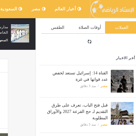
أخبار العالم
مصر
السعودية
فوز الأهلي (B) على كونيتش البوسني بهدفين
شبكة «ب
العملات
أوقات الصلاة
الطقس
وإيران 
السعودية
منذ 9 دقائق
السعودية
أخر الاخبار
القناة 14: إسرائيل تستعد لخفض
عدد قواتها في غزة
مصر
منذ 3 دقائق
قبل فتح الباب، تعرف على طرق
التقديم لـ حج القرعة 2027 والأوراق
المطلوبة
مصر
منذ 3 دقائق