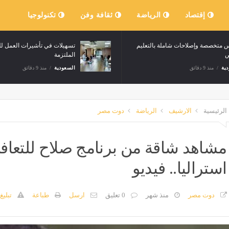
إقتصاد
الرياضة
ثقافة وفن
تكنولوجيا
ي بي سي»: اتفاق وشيك بين عُمان
مدارس متخصصة وإصلاحات شاملة 
بشأن هرمز
الخاص
منذ 9 دقائق
السعودية
منذ 9 دقائق
الرئيسية
الارشيف
الرياضة
دوت مصر
مشاهد شاقة من برنامج صلاح للتعافى
استراليا.. فيديو
دوت مصر
منذ شهر
0 تعليق
ارسل
طباعة
تبليغ