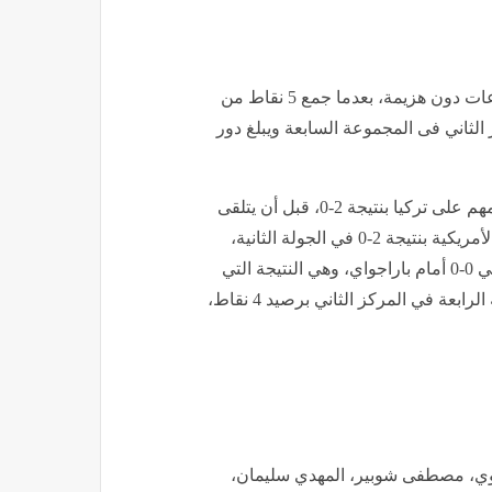
كان منتخب مصر أحد أبرز المنتخبات التي أنهت دور المجموعات دون هزيمة، بعدما جمع 5 نقاط من
ز الثاني فى المجموعة السابعة ويبلغ دور
استهل منتخب أستراليا مشواره فى كأس العالم 2026 بفوز مهم على تركيا بنتيجة 2-0، قبل أن يتلقى
خسارته الوحيدة فى دور المجموعات أمام الولايات المتحدة الأمريكية بنتيجة 2-0 في الجولة الثانية،
وفي الجولة الثالثة، اكتفى المنتخب الأسترالي بالتعادل السلبي 0-0 أمام باراجواي، وهي النتيجة التي
كانت كافية لضمان تأهله إلى دور الـ32 بعدما أنهى المجموعة الرابعة في المركز الثاني برصيد 4 نقاط،
وي، مصطفى شوبير، المهدي سليمان،