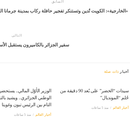
السابق
«الخارجية»: الكويت تُدين وتستنكر تفجير حافلة ركاب بمدينة جرمانا ا
التالى
سفير الجزائر بالكاميرون يستقبل الأ
أخبار
ذات صلة
سيدات “الخضر” على بُعد 90 دقيقة من
الوزير الأوّل المالي.. يستحضر
حُلم “المونديال”
الوطني الجزائري.. ويشيد بالت
التام بين الرئيس تبون وغويتا
أخبار العالم
منذ 5 ساعات
أخبار العالم
منذ 5 ساعات