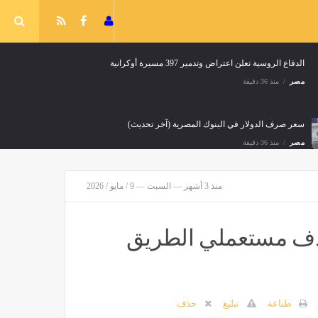
الدفاع الروسية تعلن اعتراض وتدمير 397 مسيرة أوكرانية
مصر
منذ 36 دقيقة
سعر صرف الدولار في البنوك المصرية (آخر تحديث)
مصر
منذ 36 دقيقة
منذ 3 أشهر — السبت — 9 / مايو / 2026
انتشال جثة شاب مجهول الهوية من أسفل كوبري القطار بطلخا في الدقهلية
مصر
منذ 36 دقيقة
هدف مستعملي الطريق
معة القاهرة في جولة بين كنوز القاهرة التاريخية
طباعة
تبليغ
حذف