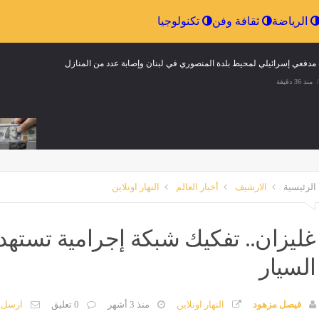
إقتصاد
الرياضة
ثقافة وفن
تكنولوجيا
دفعي إسرائيلي لمحيط بلدة المنصوري في لبنان وإصابة عدد من المنازل
منذ 36 دقيقة
الرئيسية
الارشيف
أخبار العالم
النهار اونلاين
حلويات المولد النبوي، طريقة عمل الهريسة بخطوات سهلة ومذاق شهي
منذ 36 دقيقة
غليزان.. تفكيك شبكة إجرامية تست
دز يلتقي ريزا سبور وديا اليوم بختام معسكر تركيا
"اعرف بلدك"، طلاب جا
السيار
منذ 36 دقيقة
مصر
منذ 36 دقيقة
فيصل مزهود
النهار اونلاين
منذ 3 أشهر
0 تعليق
ارسل