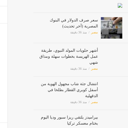
قانون 
مصر
سعر صرف الدولار في البنوك
المصرية (آخر تحديث)
مصر
منذ 36 دقيقة
مجلس 
مصر
أشهر حلويات المولد النبوي، طريقة
عمل الهريسة بخطوات سهلة ومذاق
شهي
مصر
منذ 36 دقيقة
انتشال جثة شاب مجهول الهوية من
أسفل كوبري القطار بطلخا في
الدقهلية
مصر
منذ 36 دقيقة
بيراميدز يلتقي ريزا سبور وديا اليوم
بختام معسكر تركيا
مصر
منذ 36 دقيقة