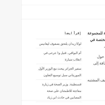
رام الذهب صباح اليوم السبت، عيار 21 يصل لهذا المستوى
منذ 57 دقيقة
ة للمجموعة
إقرأ ايضا
 مختصة في
لوكا زيدان يلتحق بصفوف ليغانيس
أم البواقي.. قتيل و3 جرحى في
 حول
انقلاب سيارة
فة إلى
سفير الجزائر يبحث مع الوزير الأول
الموريتاني سبل توسيع التعاون
يف المشتبه
قسنطينة.. وزير الصحة في زيارة
مفاجئة للاطمئنان على صحة
المصابين في حادث ابن زياد