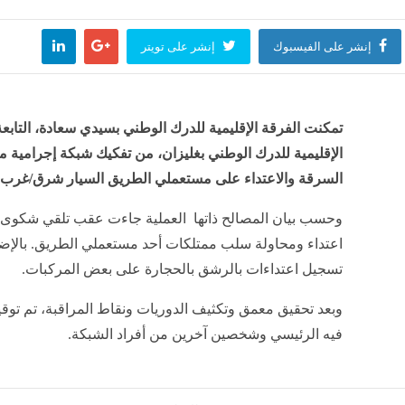
الخدمة المدنية يحسم ضوابط عمل الموظف أثناء الإجازة، غرامات وعقوبات في هذه الحالة
منذ 36 دقيقة
إنشر على الفيسبوك
إنشر على تويتر
الدفاع الوطني في اليمن يتخذ قرارات للرد على هجمات الحوثيين
سعر ج
منذ 57 دقيقة
مصر
تمكنت الفرقة الإقليمية للدرك الوطني بسيدي سعادة، التابع
الإقليمية للدرك الوطني بغليزان، من تفكيك شبكة إجرامية
السرقة والاعتداء على مستعملي الطريق السيار شرق/غرب.
وحسب بيان المصالح ذاتها العملية جاءت عقب تلقي شكوى
اعتداء ومحاولة سلب ممتلكات أحد مستعملي الطريق. بالإضا
تسجيل اعتداءات بالرشق بالحجارة على بعض المركبات.
وبعد تحقيق معمق وتكثيف الدوريات ونقاط المراقبة، تم توق
فيه الرئيسي وشخصين آخرين من أفراد الشبكة.