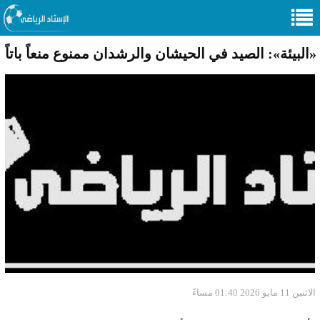
«البيئة»: الصيد في الحيشان والرشدان ممنوع منعاً باتاً
الاثنين 11 مايو 2026 01:40 مساءً