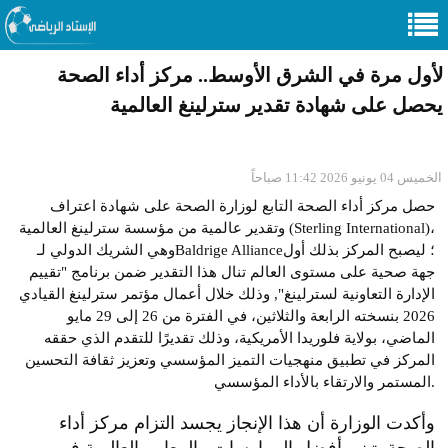
لأول مرة في الشرق الأوسط.. مركز أداء الصحة
يحصل على شهادة تقدير سترلينغ العالمية
الخميس 04 يونيو 2026 11:42 صباحاً
حصل مركز أداء الصحة التابع لوزارة الصحة على شهادة اعتراف
وتقدير عالمية من مؤسسة سترلينغ العالمية (Sterling International)،
وهي الشريك الدولي لـBaldrige Alliance؛ ليصبح المركز بذلك أول
جهة صحية على مستوى العالم تنال هذا التقدير ضمن برنامج "تقييم
الإدارة التعاونية لسترلينغ", وذلك خلال أعمال مؤتمر سترلينغ القيادي
2026 بنسخته الرابعة والثلاثين، في الفترة من 26 إلى 29 مايو
الماضي، بولاية فلوريدا الأمريكية، وذلك تقديرًا للتقدم الذي حققه
المركز في تطبيق منهجيات التميز المؤسسي وتعزيز ثقافة التحسين
المستمر والارتقاء بالأداء المؤسسي.
وأكدت الوزارة أن هذا الإنجاز يجسد التزام مركز أداء