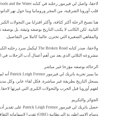
قلب أوروبا الشرقية، من المجر ورومانيا وما حول نهر الدانو
هنا تصبح الرحلة أكثر كثافة، وأكثر اقترابا من التحولات الك
الثانية. لكن الكاتب لا يكتب التاريخ بوصفه وثيقة، بل بوصفه
والمقاهي الصغيرة التي تختزن عالما كاملا من التفاصيل.
ولاحقا، صدر كتابه The Broken Road 
مشروعه الثلاثي الذي يعد من أهم أعمال أدب الرحلات في ا
الرحالة بوصفه مؤرخا غير مباشر
ما يميز تجربة
يسجل التاريخ بطريقة غير مباشرة. فكل لقاء عابر، وكل مدي
لفهم أوروبا قبل الحرب والتحولات الكبرى التي غيرتها لاحقا.
الجوائز والتكريم
حصل باتريك لي فيرمور Patrick Leigh Fermor على تقدير أدبي واسع، من أبرز مظاهره:
وسام الإمبراطورية البريطانية (OBE) تقديرا لإسهاماته الثقافية.