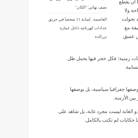
في سن مبكرة، قرر باتريك لي فيرمور Patrick Leigh Fermor أن يقطع
نصف نهائي “الكان”
حة ولا
العاصمة.. إصابة 11 شخصا في حريق
د تحولت
عدادات كهربائية داخل عمارة
يقة مع
بزرالدة
اس عميق
قات زمنية؛ فكل حجر فيها يحمل ظل
انية.
ل أوروبا لا بوصفها جغرافيا سياسية، بل بوصفها
بين الأزمنة.
و الغابة ليست مجرد غابة، بل شاهد على
 حكايات لم تكتب بالكامل.