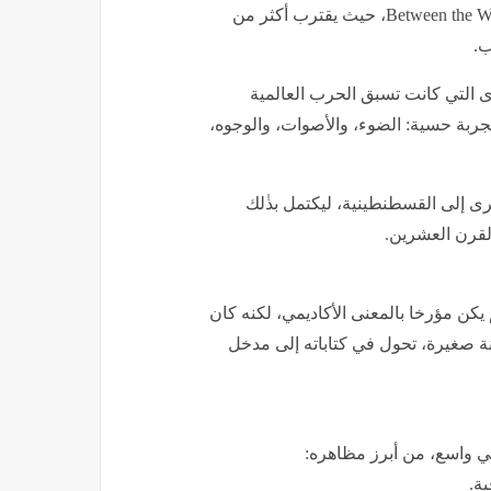
لاحقا، واصل لي فيرمور رحلته في كتابه Between the Woods and the Water، حيث يقترب أكثر من
ب.
برى التي كانت تسبق الحرب العالمية
 تجربة حسية: الضوء، والأصوات، والوجوه،
ليكمل سرد رحلته الكبرى إلى القسطنطينية، ليكتمل بذٰلك
لقرن العشرين.
 باتريك لي فيرمور Patrick Leigh Fermor أنه لم يكن مؤرخا بالمعنى الأكاديمي، لكنه كان
نة صغيرة، تحول في كتاباته إلى مدخل