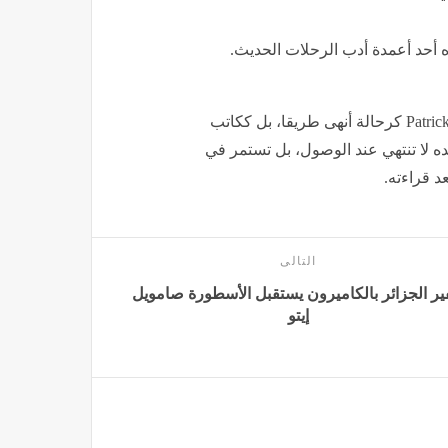
ره أحد أعمدة أدب الرحلات الحديث.
في نهاية المطاف، لا يظهر باتريك لي فيرمور Patrick Leigh Fermor كرحالة أنهى طريقا، بل ككاتب
 لا تنتهي عند الوصول، بل تستمر في
عد قراءته.
التالى
ر الجزائر بالكاميرون يستقبل الأسطورة صامويل
إيتو