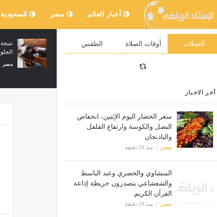
أخبار العالم
مصر
السعودية
 التجمع
المعاينة: ماس كهربائي وراء تفحم محتويات
العملات
أوقات الصلاة
الطقس
شقة سكنية في السلام
مصر
منذ 43 دقيقة
أخر الاخبار
سعر الخضار اليوم الإثنين، انخفاض
البصل والكوسة وارتفاع الفلفل
والباذنجان
مصر
منذ 20 دقيقة
المنشاوي والحصري وعبد الباسط
والشعشاعي يتصدرون خريطة إذاعة
القرآن الكريم
مصر
منذ 20 دقيقة