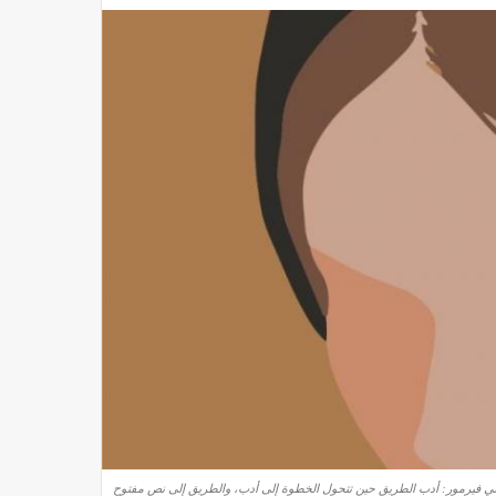
لي فيرمور: أدب الطريق حين تتحول الخطوة إلى أدب، والطريق إلى نص مفتوح