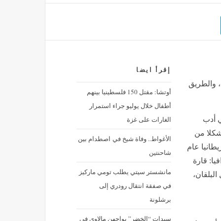
إقرأ ايضا
، والطريق
أوتشا: مقتل 150 فلسطينيا بينهم
أطفال خلال يوليو جراء استمرار
الغارات على غزة
مجرد كاتب في أدب
شكلا من
الأغواط.. وفاة شيخ في اصطدام بين
يطانيا عام
شاحنتين
فيا: قارة
مانشستر سيتي يطلب تومي ماركيز
البلقان،
في صفقة انتقال رودري إلى
برشلونة
سيدات “الخضر” يواجهن مالاوي في