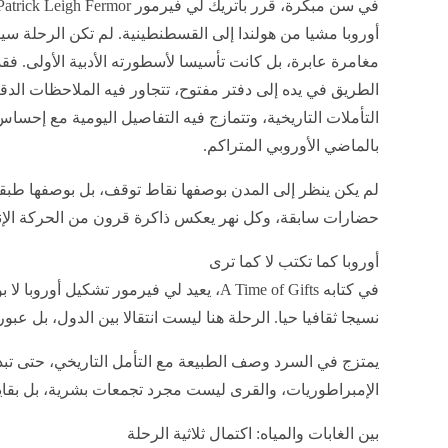
أوروبا مشيا من هولندا إلى القسطنطينية. لم تكن الرحلة سيا
مغامرة عابرة، بل كانت تأسيسا لأسطورته الأدبية الأولى. فق
الطريق في يده إلى دفتر مفتوح، تتجاور فيه الملاحظات الدق
التأملات التاريخية، وتتمازج فيه التفاصيل اليومية مع إحس
بالماضي الأوروبي المتراكم.
لم يكن ينظر إلى المدن بوصفها نقاط توقف، بل بوصفها طب
حضارات سابقة، وكل نهر يعكس ذاكرة قرون من الحركة الإنس
أوروبا كما تكتب لا كما ترى
في كتابه A Time of Gifts، يعيد لي فيرمور تشكي
نسيجا ثقافيا حيا. الرحلة هنا ليست انتقالا بين الدول، بل عبور 
يمتزج في السرد وصف الطبيعة مع التأمل التاريخي، حتى تبد
الإمبراطوريات، والقرى ليست مجرد تجمعات بشرية، بل بقايا
بين الغابات والمياه: اكتمال ثلاثية الرحلة