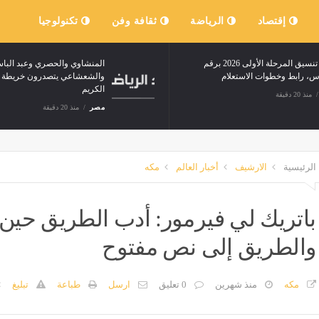
إقتصاد
الرياضة
ثقافة وفن
تكنولوجيا
نتيجة تنسيق المرحلة الأولى 2026 برقم
المنشاوي وا
الجلوس، رابط وخطوات الاستعلام
والشعشاعي ي
الكريم
مصر
منذ 20 دقيقة
مصر
منذ 20 دقيقة
الرئيسية
الارشيف
أخبار العالم
مكه
باتريك لي فيرمور: أدب الطريق حين
والطريق إلى نص مفتوح
مكه
منذ شهرين
0 تعليق
ارسل
طباعة
تبليغ