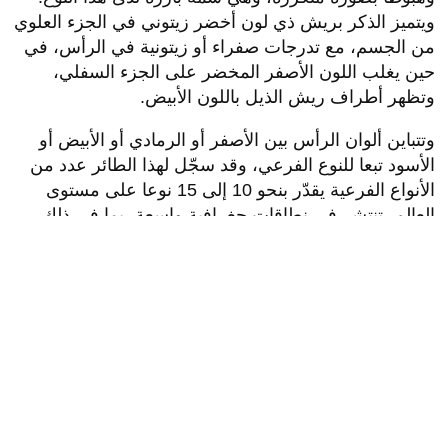
ويتميز الذكر بريش ذي لون أخضر زيتوني في الجزء العلوي
من الجسم، مع تدرجات صفراء أو زيتونية في الرأس، في
حين يغلب اللون الأصفر المخضر على الجزء السفلي،
وتظهر أطراف ريش الذيل باللون الأبيض.
وتتباين ألوان الرأس بين الأصفر أو الرمادي أو الأبيض أو
الأسود تبعا للنوع الفرعي، وقد سجّل لهذا الطائر عدد من
الأنواع الفرعية يقدّر بنحو 10 إلى 15 نوعا على مستوى
العالم، تنتشر في نطاقات جغرافية واسعة، بما في ذلك
شبه الجزيرة العربية. ويصنف هذا الطائر في المملكة زائرا
شتويا غير شائع، ومهاجرا عابرا شائعا. ويعد رصد مثل هذه
الطيور خلال مواسم الهجرة مؤشرا على سلامة النظم
البيئية في المنطقة، كما يسهم في تعزيز الوعي البيئي،
وتشجيع الاهتمام بالحياة الفطرية، بوصفها جزءا أصيلا من
الإرث الطبيعي للمملكة.