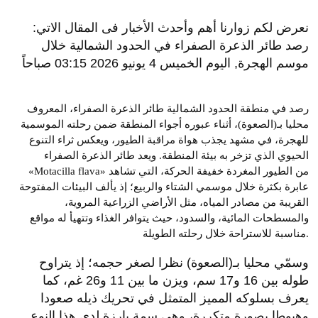
نعرض لكم زوارنا أهم وأحدث الأخبار فى المقال الاتي:
رصد طائر الذعرة الصفراء في الحدود الشمالية خلال
موسم الهجرة, اليوم الخميس 4 يونيو 2026 03:15 صباحاً
رصد في منطقة الحدود الشمالية طائر الذعرة الصفراء، المعروف
محليا بـ(الصعوة)، أثناء عبوره أجواء المنطقة ضمن رحلته الموسمية
للهجرة، في مشهد يجذب هواة مراقبة الطيور، ويعكس ثراء التنوع
الحيوي الذي تزخر به بيئة المنطقة. ويعد طائر الذعرة الصفراء
«Motacilla flava» من الطيور المغردة خفيفة الحركة، التي تشاهد
عابرة بكثرة خلال موسمي الشتاء والربيع؛ إذ يألف البيئات المفتوحة
القريبة من مصادر المياه، مثل الأراضي الزراعية المروية،
والمسطحات المائية، والسدود، حيث يتوافر الغذاء وتتهيأ له مواقع
مناسبة للاستراحة خلال رحلته الطويلة.
وسمّي محليا بـ(الصعوة) نظرا لصغر حجمه؛ إذ يتراوح
طوله بين 16 و17 سم، ويزن ما بين 11 و26 غم، كما
يعرف بسلوكه المميز المتمثل في تحريك ذيله صعودا
وهبوطا بصورة متكررة، وهي سمة بارزة لدى هذا النوع.